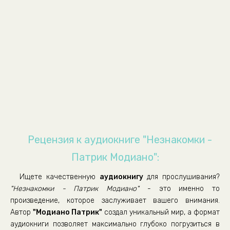
Neznakomki_09
Neznakomki_10
Neznakomki_11
Neznakomki_12
Neznakomki_13
Neznakomki_14
Neznakomki_15
Neznakomki_16
Neznakomki_17
Рецензия к аудиокниге "Незнакомки -
Neznakomki_18
Патрик Модиано":
Neznakomki_19
Ищете качественную
аудиокнигу
для прослушивания?
Neznakomki_20
"Незнакомки - Патрик Модиано"
- это именно то
Neznakomki_21
произведение, которое заслуживает вашего внимания.
Автор
"Модиано Патрик"
создал уникальный мир, а формат
Neznakomki_22
аудиокниги позволяет максимально глубоко погрузиться в