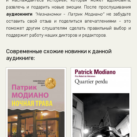
и наслаждайтесь историей, которая может вдохновить,
Neznakomki_37
развлечь и подарить новые эмоции. После прослушивания
Neznakomki_38
аудиокниги
"Незнакомки - Патрик Модиано"
не забудьте
Neznakomki_39
оставить свой отзыв и поделиться впечатлениями - это
поможет другим слушателям сделать правильный выбор и
Neznakomki_40
поддержит работу наших дикторов и редакторов.
Neznakomki_41
Neznakomki_42
Современные схожие новинки к данной
аудикниге:
Neznakomki_43
Neznakomki_44
Neznakomki_45
Neznakomki_46
Neznakomki_47
Neznakomki_48
Neznakomki_49
Neznakomki_50