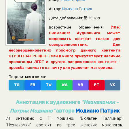
Автор:
Модиано Патрик
Дата добавления:
15.07.20
Возрастные ограничения:
(18+)
Внимание! Аудиокнига может
содержать контент только для
совершеннолетних. Для
несовершеннолетних просмотр данного контента
СТРОГО ЗАПРЕЩЕН! Если в книге присутствует наличие
пропаганды ЛГБТ и другого, запрещенного контента -
просьба написать на почту для удаления материала.
Поделиться в сетях:
TG
FB
TW
WA
VB
PT
VK
Аннотация к аудиокниге
"Незнакомки -
Патрик Модиано"
автора
Модиано Патрик
Из интервью с П. Модиано: “Бюльтен Галлимар”.
“Незнакомки” состоят из трех женских монологов,