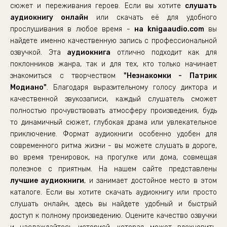
Neznakomki_23
сюжет и переживания героев. Если вы хотите
слушать
аудиокнигу онлайн
Neznakomki_24
или скачать её для удобного
прослушивания в любое время -
на knigaaudio.com
вы
Neznakomki_25
найдете именно качественную запись с профессиональной
Neznakomki_26
озвучкой. Эта
аудиокнига
отлично подходит как для
поклонников жанра, так и для тех, кто только начинает
Neznakomki_27
знакомиться с творчеством
"Незнакомки - Патрик
Neznakomki_28
Модиано"
. Благодаря выразительному голосу диктора и
Neznakomki_29
качественной звукозаписи, каждый слушатель сможет
полностью прочувствовать атмосферу произведения, будь
Neznakomki_30
то динамичный сюжет, глубокая драма или увлекательное
Neznakomki_31
приключение. Формат аудиокниги особенно удобен для
современного ритма жизни - вы можете слушать в дороге,
Neznakomki_32
во время тренировок, на прогулке или дома, совмещая
Neznakomki_33
полезное с приятным. На нашем сайте представлены
Neznakomki_34
лучшие аудиокниги
, и занимает достойное место в этом
каталоге. Если вы хотите скачать аудиокнигу или просто
Neznakomki_35
слушать онлайн, здесь вы найдете удобный и быстрый
Neznakomki_36
доступ к полному произведению. Оцените качество озвучки