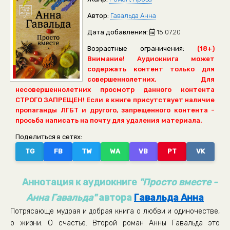
Автор:
Гавальда Анна
Дата добавления:
15.07.20
Возрастные ограничения:
(18+)
Внимание! Аудиокнига может
содержать контент только для
совершеннолетних. Для
несовершеннолетних просмотр данного контента
СТРОГО ЗАПРЕЩЕН! Если в книге присутствует наличие
пропаганды ЛГБТ и другого, запрещенного контента -
просьба написать на почту для удаления материала.
Поделиться в сетях:
TG
FB
TW
WA
VB
PT
VK
Аннотация к аудиокниге
"Просто вместе -
Анна Гавальда"
автора
Гавальда Анна
Потрясающе мудрая и добрая книга о любви и одиночестве,
о жизни. О счастье. Второй роман Анны Гавальда это