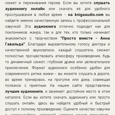
01-03-06
сюжет и переживания героев. Если вы хотите
слушать
аудиокнигу онлайн
01-03-07
или скачать её для удобного
прослушивания в любое время -
на knigaaudio.com
вы
01-03-08
найдете именно качественную запись с профессиональной
01-03-09
озвучкой. Эта
аудиокнига
отлично подходит как для
поклонников жанра, так и для тех, кто только начинает
01-04-01
знакомиться с творчеством
"Просто вместе - Анна
01-04-02
Гавальда"
. Благодаря выразительному голосу диктора и
01-04-03
качественной звукозаписи, каждый слушатель сможет
полностью прочувствовать атмосферу произведения, будь
01-04-04
то динамичный сюжет, глубокая драма или увлекательное
01-04-05
приключение. Формат аудиокниги особенно удобен для
современного ритма жизни - вы можете слушать в дороге,
01-04-06
во время тренировок, на прогулке или дома, совмещая
01-04-07
полезное с приятным. На нашем сайте представлены
01-04-08
лучшие аудиокниги
, и занимает достойное место в этом
каталоге. Если вы хотите скачать аудиокнигу или просто
01-04-09
слушать онлайн, здесь вы найдете удобный и быстрый
02-01-01
доступ к полному произведению. Оцените качество озвучки