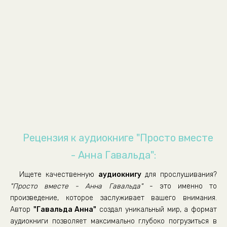
01-01-09
01-02-01
01-02-02
01-02-03
01-02-04
01-02-05
01-02-06
01-02-07
01-02-08
Рецензия к аудиокниге "Просто вместе
01-03-01
- Анна Гавальда":
01-03-02
Ищете качественную
аудиокнигу
для прослушивания?
01-03-03
"Просто вместе - Анна Гавальда"
- это именно то
01-03-04
произведение, которое заслуживает вашего внимания.
Автор
"Гавальда Анна"
создал уникальный мир, а формат
01-03-05
аудиокниги позволяет максимально глубоко погрузиться в