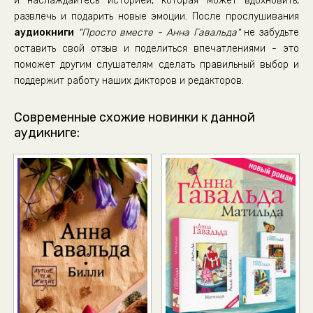
и наслаждайтесь историей, которая может вдохновить,
02-01-02
развлечь и подарить новые эмоции. После прослушивания
02-01-03
аудиокниги
"Просто вместе - Анна Гавальда"
не забудьте
02-01-04
оставить свой отзыв и поделиться впечатлениями - это
поможет другим слушателям сделать правильный выбор и
02-01-05
поддержит работу наших дикторов и редакторов.
02-01-06
02-01-07
Современные схожие новинки к данной
аудикниге:
02-01-08
02-01-09
02-02-01
02-02-02
02-02-03
02-02-04
02-02-05
02-02-06