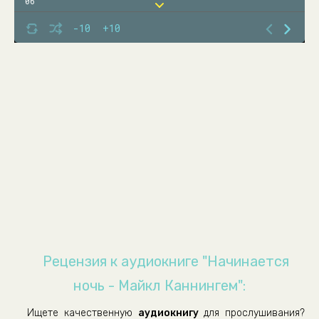
06
07
-10
+10
08
09
10
Рецензия к аудиокниге "Начинается
ночь - Майкл Каннингем":
Ищете качественную
аудиокнигу
для прослушивания?