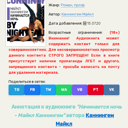
Жанр:
Роман, проза
Автор:
Каннингем Майкл
Дата добавления:
15.07.20
Возрастные ограничения:
(18+)
Внимание! Аудиокнига может
содержать контент только для
совершеннолетних. Для несовершеннолетних просмотр
данного контента СТРОГО ЗАПРЕЩЕН! Если в книге
присутствует наличие пропаганды ЛГБТ и другого,
запрещенного контента - просьба написать на почту
для удаления материала.
Поделиться в сетях:
TG
FB
TW
WA
VB
PT
VK
Аннотация к аудиокниге
"Начинается ночь
- Майкл Каннингем"
автора
Каннингем
Майкл