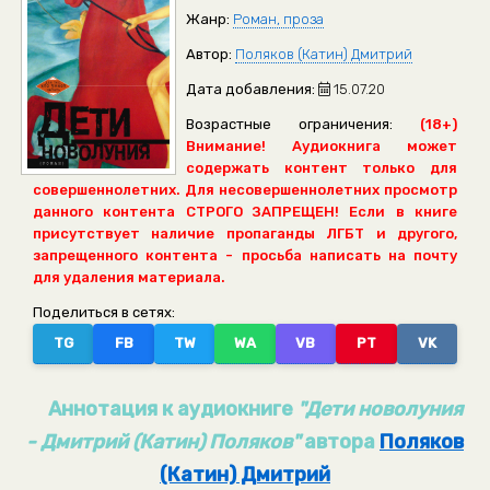
Жанр:
Роман, проза
Автор:
Поляков (Катин) Дмитрий
Дата добавления:
15.07.20
Возрастные ограничения:
(18+)
Внимание! Аудиокнига может
содержать контент только для
совершеннолетних. Для несовершеннолетних просмотр
данного контента СТРОГО ЗАПРЕЩЕН! Если в книге
присутствует наличие пропаганды ЛГБТ и другого,
запрещенного контента - просьба написать на почту
для удаления материала.
Поделиться в сетях:
TG
FB
TW
WA
VB
PT
VK
Аннотация к аудиокниге
"Дети новолуния
- Дмитрий (Катин) Поляков"
автора
Поляков
(Катин) Дмитрий