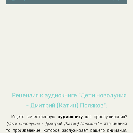
Дети новолуния- (08)
Дети новолуния- (09)
Дети новолуния- (10)
Дети новолуния- (11)
Дети новолуния- (12)
Дети новолуния- (13)
Дети новолуния- (14)
Дети новолуния- (15)
Дети новолуния- (16)
Дети новолуния- (17)
Рецензия к аудиокниге "Дети новолуния
Дети новолуния- (18)
- Дмитрий (Катин) Поляков":
Дети новолуния- (19)
Ищете качественную
аудиокнигу
для прослушивания?
Дети новолуния- (20)
"Дети новолуния - Дмитрий (Катин) Поляков"
- это именно
Дети новолуния- (21)
то произведение, которое заслуживает вашего внимания.