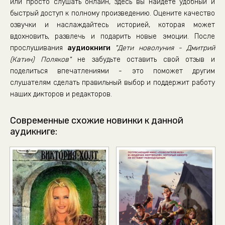
или просто слушать онлайн, здесь вы найдете удобный и
Дети новолуния- (36)
быстрый доступ к полному произведению. Оцените качество
озвучки и наслаждайтесь историей, которая может
Дети новолуния- (37)
вдохновить, развлечь и подарить новые эмоции. После
Дети новолуния- (38)
прослушивания
аудиокниги
"Дети новолуния - Дмитрий
Дети новолуния- (39)
(Катин) Поляков"
не забудьте оставить свой отзыв и
поделиться впечатлениями - это поможет другим
Дети новолуния- (40)
слушателям сделать правильный выбор и поддержит работу
Дети новолуния- (41)
наших дикторов и редакторов.
Дети новолуния- (42)
Современные схожие новинки к данной
Дети новолуния- (43)
аудикниге:
Дети новолуния- (44)
Дети новолуния- (45)
Дети новолуния- (46)
Дети новолуния- (47)
Дети новолуния- (48)
Дети новолуния- (49)