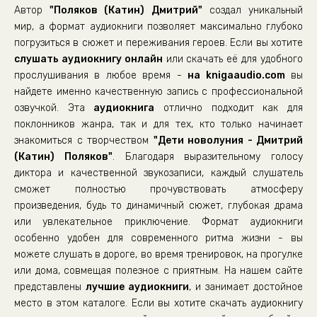
Автор
"Поляков (Катин) Дмитрий"
создал уникальный
Дети новолуния- (22)
мир, а формат аудиокниги позволяет максимально глубоко
Дети новолуния- (23)
погрузиться в сюжет и переживания героев. Если вы хотите
слушать аудиокнигу онлайн
Дети новолуния- (24)
или скачать её для удобного
прослушивания в любое время -
на knigaaudio.com
вы
Дети новолуния- (25)
найдете именно качественную запись с профессиональной
Дети новолуния- (26)
озвучкой. Эта
аудиокнига
отлично подходит как для
поклонников жанра, так и для тех, кто только начинает
Дети новолуния- (27)
знакомиться с творчеством
"Дети новолуния - Дмитрий
Дети новолуния- (28)
(Катин) Поляков"
. Благодаря выразительному голосу
Дети новолуния- (29)
диктора и качественной звукозаписи, каждый слушатель
сможет полностью прочувствовать атмосферу
Дети новолуния- (30)
произведения, будь то динамичный сюжет, глубокая драма
Дети новолуния- (31)
или увлекательное приключение. Формат аудиокниги
особенно удобен для современного ритма жизни - вы
Дети новолуния- (32)
можете слушать в дороге, во время тренировок, на прогулке
Дети новолуния- (33)
или дома, совмещая полезное с приятным. На нашем сайте
Дети новолуния- (34)
представлены
лучшие аудиокниги
, и занимает достойное
место в этом каталоге. Если вы хотите скачать аудиокнигу
Дети новолуния- (35)