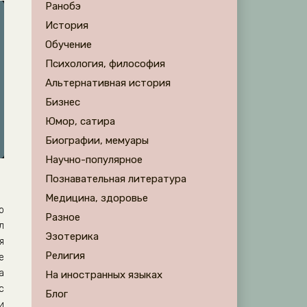
Ранобэ
История
Обучение
Психология, философия
Альтернативная история
Бизнес
Юмор, сатира
Биографии, мемуары
Научно-популярное
Познавательная литература
Медицина, здоровье
о
Разное
л
Эзотерика
я
Религия
е
а
На иностранных языках
с
Блог
и