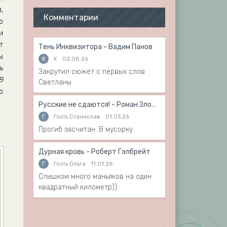
,
Комментарии
о
и
т
Тень Инквизитора - Вадим Панов
ы
K
K
02.08.26
ь
Закрутил сюжет с первых слов
В
Светланы
о
Русские не сдаются! - Роман Злотников
Г
Гость Станислав
01.03.26
Прогиб засчитан. В мусорку.
Дурная кровь - Роберт Гэлбрейт
Г
Гость Ольга
11.01.26
Слишком много маньяков на один
квадратный километр))