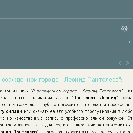
В осажденном городе - Леонид Пантелеев":
рослушивания?
"В осажденном городе - Леонид Пантелеев"
- эт
уживает вашего внимания. Автор
"Пантелеев Леонид"
созда
воляет максимально глубоко погрузиться в сюжет и переживани
гу онлайн
или скачать её для удобного прослушивания в любо
енно качественную запись с профессиональной озвучкой. Эт
нников жанра, так и для тех, кто только начинает знакомиться 
еонид Пантелеев"
. Благодаря выразительному голосу диктора 