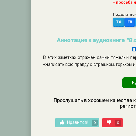
- просьба 
Поделиться
TG
FB
Аннотация к аудиокниге
"В 
П
В этих заметках отражен самый тяжелый пер
«написать всю правду о страшном, горьком 
К
Прослушать в хорошем качестве к
регист
Нравится!
0
0