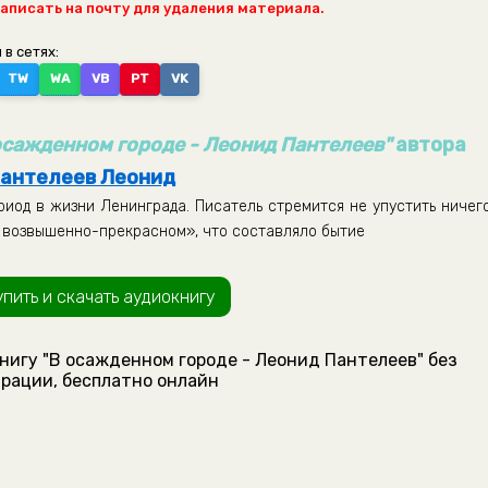
написать на почту для удаления материала.
 в сетях:
TW
WA
VB
PT
VK
осажденном городе - Леонид Пантелеев"
автора
антелеев Леонид
иод в жизни Ленинграда. Писатель стремится не упустить ничего
и возвышенно-прекрасном», что составляло бытие
упить и скачать аудиокнигу
нигу "В осажденном городе - Леонид Пантелеев" без
рации, бесплатно онлайн