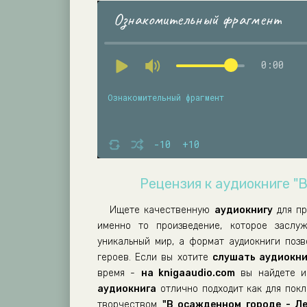
Ознакомительный фрагмент
0:00
Ознакомительный фрагмент
-10
+10
Рецензия к аудиокниге "
Ищете качественную
аудиокнигу
для п
именно то произведение, которое засл
уникальный мир, а формат аудиокниги поз
героев. Если вы хотите
слушать аудиокни
время -
на knigaaudio.com
вы найдете им
аудиокнига
отлично подходит как для покло
творчеством
"В осажденном городе - Л