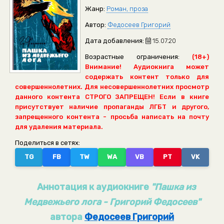
Жанр:
Роман, проза
Автор:
Федосеев Григорий
Дата добавления:
15.07.20
Возрастные ограничения:
(18+)
Внимание! Аудиокнига может
содержать контент только для
совершеннолетних. Для несовершеннолетних просмотр
данного контента СТРОГО ЗАПРЕЩЕН! Если в книге
присутствует наличие пропаганды ЛГБТ и другого,
запрещенного контента - просьба написать на почту
для удаления материала.
Поделиться в сетях:
TG
FB
TW
WA
VB
PT
VK
Аннотация к аудиокниге
"Пашка из
Медвежьего лога - Григорий Федосеев"
автора
Федосеев Григорий