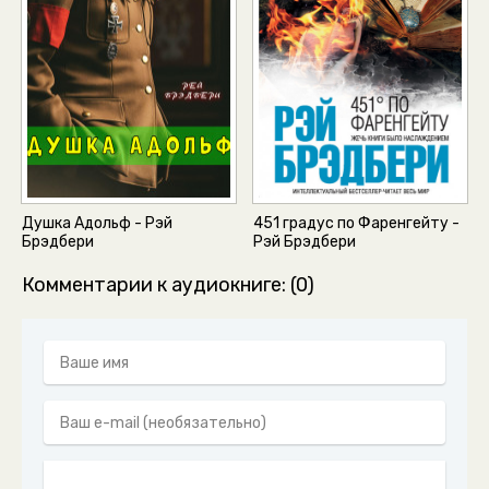
Душка Адольф - Рэй
451 градус по Фаренгейту -
Брэдбери
Рэй Брэдбери
Комментарии к аудиокниге: (0)