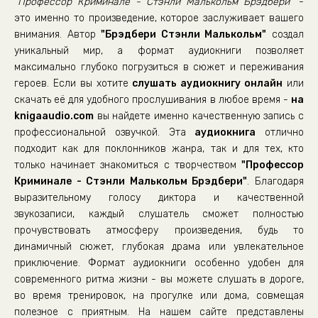
"Профессор Криминале - Стэнли Малькольм Брэдбери"
-
это именно то произведение, которое заслуживает вашего
внимания. Автор
"Брэдбери Стэнли Малькольм"
создал
уникальный мир, а формат аудиокниги позволяет
максимально глубоко погрузиться в сюжет и переживания
героев. Если вы хотите
слушать аудиокнигу онлайн
или
скачать её для удобного прослушивания в любое время -
на
knigaaudio.com
вы найдете именно качественную запись с
профессиональной озвучкой. Эта
аудиокнига
отлично
подходит как для поклонников жанра, так и для тех, кто
только начинает знакомиться с творчеством
"Профессор
Криминале - Стэнли Малькольм Брэдбери"
. Благодаря
выразительному голосу диктора и качественной
звукозаписи, каждый слушатель сможет полностью
прочувствовать атмосферу произведения, будь то
динамичный сюжет, глубокая драма или увлекательное
приключение. Формат аудиокниги особенно удобен для
современного ритма жизни - вы можете слушать в дороге,
во время тренировок, на прогулке или дома, совмещая
полезное с приятным. На нашем сайте представлены