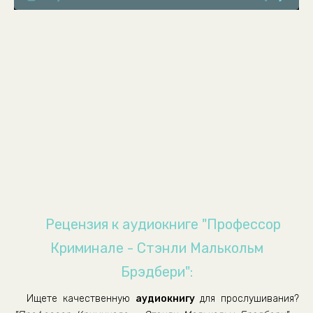
Professor Kriminale
Professor Kriminale
Professor Kriminale
Professor Kriminale
Professor Kriminale
Professor Kriminale
Professor Kriminale
Professor Kriminale
Professor Kriminale
Professor Kriminale
Рецензия к аудиокниге "Профессор
Professor Kriminale
Криминале - Стэнли Малькольм
Professor Kriminale
Брэдбери":
Professor Kriminale
Ищете качественную
аудиокнигу
для прослушивания?