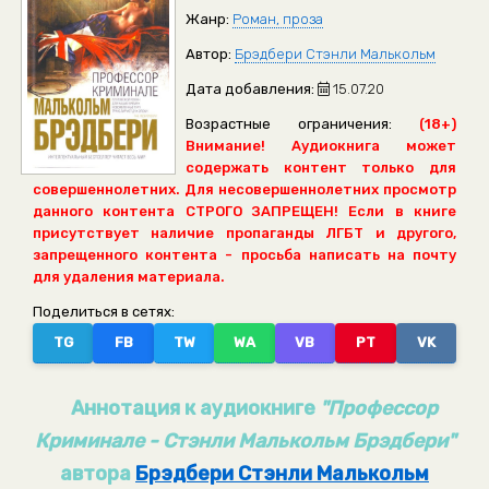
Жанр:
Роман, проза
Автор:
Брэдбери Стэнли Малькольм
Дата добавления:
15.07.20
Возрастные ограничения:
(18+)
Внимание! Аудиокнига может
содержать контент только для
совершеннолетних. Для несовершеннолетних просмотр
данного контента СТРОГО ЗАПРЕЩЕН! Если в книге
присутствует наличие пропаганды ЛГБТ и другого,
запрещенного контента - просьба написать на почту
для удаления материала.
Поделиться в сетях:
TG
FB
TW
WA
VB
PT
VK
Аннотация к аудиокниге
"Профессор
Криминале - Стэнли Малькольм Брэдбери"
автора
Брэдбери Стэнли Малькольм