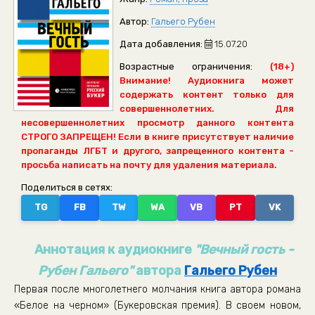
Автор:
Гальего Рубен
Дата добавления:
15.07.20
Возрастные ограничения:
(18+)
Внимание! Аудиокнига может
содержать контент только для
совершеннолетних. Для
несовершеннолетних просмотр данного контента
СТРОГО ЗАПРЕЩЕН! Если в книге присутствует наличие
пропаганды ЛГБТ и другого, запрещенного контента -
просьба написать на почту для удаления материала.
Поделиться в сетях:
TG
FB
TW
WA
VB
PT
VK
Аннотация к аудиокниге
"Вечный гость -
Рубен Гальего"
автора
Гальего Рубен
Первая после многолетнего молчания книга автора романа
«Белое на черном» (Букеровская премия). В своем новом,