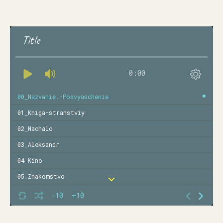
Title
0:00
00_Nazvanie.-Posvyaschenie
01_Kniga-stranstviy
02_Nachalo
03_Aleksandr
04_Kino
05_Znakomstvo
06_Pitstsa
-10
+10
07_Shou