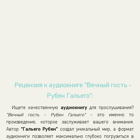
08_Soldatiki
09_Kompyuter
10_Kniga
11_Radio
12_Sergey
13_Limbus-Press
14_Uchitelya
15_Sotsializm
16_Kreml
Рецензия к аудиокниге "Вечный гость -
17_Praga
Рубен Гальего":
18_Krasota
Ищете качественную
аудиокнигу
для прослушивания?
19_Medved
"Вечный гость - Рубен Гальего"
- это именно то
20_Politseyskiy
произведение, которое заслуживает вашего внимания.
Автор
"Гальего Рубен"
создал уникальный мир, а формат
21_Samolet
аудиокниги позволяет максимально глубоко погрузиться в