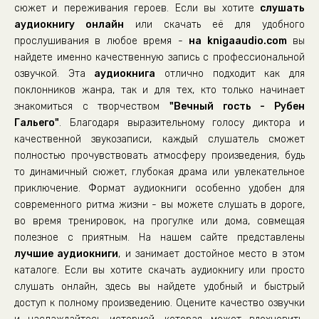
22_Grazhdanstvo
сюжет и переживания героев. Если вы хотите
слушать
аудиокнигу онлайн
23_Sdelka
или скачать её для удобного
прослушивания в любое время -
на knigaaudio.com
вы
24_Soedinennye-Shtaty-Ameriki
найдете именно качественную запись с профессиональной
25_Polina
озвучкой. Эта
аудиокнига
отлично подходит как для
поклонников жанра, так и для тех, кто только начинает
26_Barzilay
знакомиться с творчеством
"Вечный гость - Рубен
27_Son
Гальего"
. Благодаря выразительному голосу диктора и
28_Ogurtsy
качественной звукозаписи, каждый слушатель сможет
полностью прочувствовать атмосферу произведения, будь
29_Zhena
то динамичный сюжет, глубокая драма или увлекательное
30_Rina
приключение. Формат аудиокниги особенно удобен для
современного ритма жизни - вы можете слушать в дороге,
31_Semya.-Podobnyy-B-gu
во время тренировок, на прогулке или дома, совмещая
32_Semya.-Denis
полезное с приятным. На нашем сайте представлены
33_Kartoshka
лучшие аудиокниги
, и занимает достойное место в этом
каталоге. Если вы хотите скачать аудиокнигу или просто
34_Svoya-zemlya-Tadzhikistan
слушать онлайн, здесь вы найдете удобный и быстрый
35_Ya-evrey
доступ к полному произведению. Оцените качество озвучки