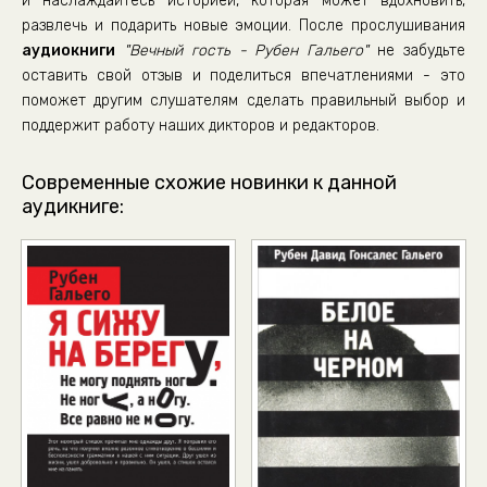
и наслаждайтесь историей, которая может вдохновить,
36_Eduard
развлечь и подарить новые эмоции. После прослушивания
37_Ho-Shi-Min
аудиокниги
"Вечный гость - Рубен Гальего"
не забудьте
38_Byk
оставить свой отзыв и поделиться впечатлениями - это
поможет другим слушателям сделать правильный выбор и
39_Little-boxes
поддержит работу наших дикторов и редакторов.
40_Shkola
41_Rybka
Современные схожие новинки к данной
аудикниге:
42_9-ava
43_Patsifist
44_Pochemu-ya-ne-edu
45_Utro
46_Deti
47_Vechnyy-gost
48_Hleb
49_Ne-zhaleyu