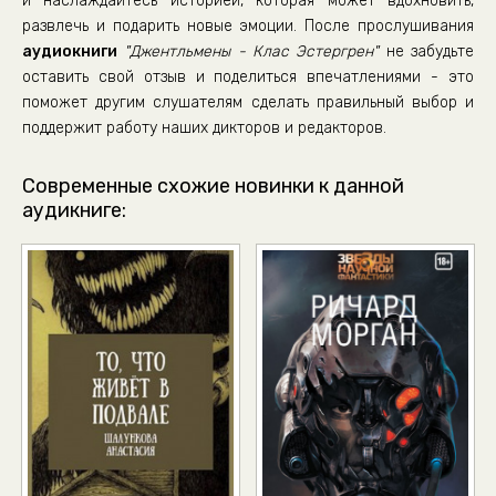
и наслаждайтесь историей, которая может вдохновить,
03_05_Джентльмены (Стокгольм, зима 1979 года)
развлечь и подарить новые эмоции. После прослушивания
03_06_Джентльмены (Стокгольм, зима 1979 года)
аудиокниги
"Джентльмены - Клас Эстергрен"
не забудьте
оставить свой отзыв и поделиться впечатлениями - это
03_07_Джентльмены (Стокгольм, зима 1979 года)
поможет другим слушателям сделать правильный выбор и
03_08_Джентльмены (Стокгольм, зима 1979 года)
поддержит работу наших дикторов и редакторов.
03_09_Джентльмены (Стокгольм, зима 1979 года)
Современные схожие новинки к данной
03_10_Джентльмены (Стокгольм, зима 1979 года)
аудикниге: