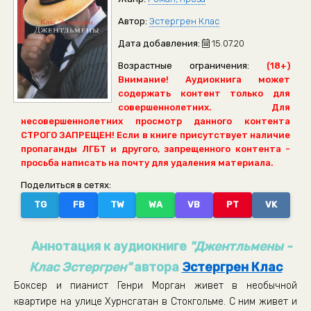
Автор:
Эстергрен Клас
Дата добавления:
15.07.20
Возрастные ограничения:
(18+)
Внимание! Аудиокнига может
содержать контент только для
совершеннолетних. Для
несовершеннолетних просмотр данного контента
СТРОГО ЗАПРЕЩЕН! Если в книге присутствует наличие
пропаганды ЛГБТ и другого, запрещенного контента -
просьба написать на почту для удаления материала.
Поделиться в сетях:
TG
FB
TW
WA
VB
PT
VK
Аннотация к аудиокниге
"Джентльмены -
Клас Эстергрен"
автора
Эстергрен Клас
Боксер и пианист Генри Морган живет в необычной
квартире на улице Хурнсгатан в Стокгольме. С ним живет и