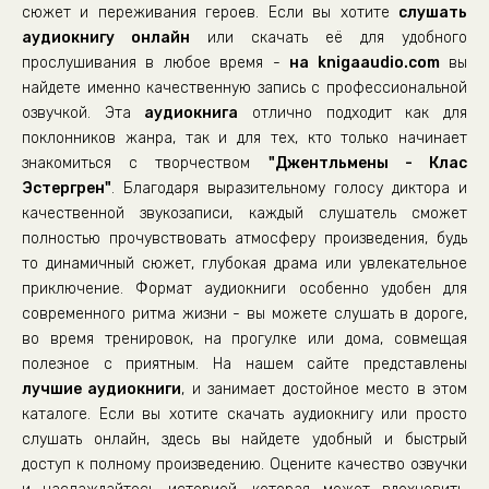
02_06_Клерк (Генри Морган, 1964–1965)
сюжет и переживания героев. Если вы хотите
слушать
аудиокнигу онлайн
02_07_«Лжесвященные коровы» (Лео Морган, 1965–1967)
или скачать её для удобного
прослушивания в любое время -
на knigaaudio.com
вы
02_08_01_Бульвардье (Генри Морган, 1966–1968)
найдете именно качественную запись с профессиональной
озвучкой. Эта
аудиокнига
отлично подходит как для
02_08_02_Бульвардье (Генри Морган, 1966–1968)
поклонников жанра, так и для тех, кто только начинает
02_09_01_Дело Хогарта (Лео Морган, 1968–1975)
знакомиться с творчеством
"Джентльмены - Клас
02_09_02_Дело Хогарта (Лео Морган, 1968–1975)
Эстергрен"
. Благодаря выразительному голосу диктора и
качественной звукозаписи, каждый слушатель сможет
02_09_03_Дело Хогарта (Лео Морган, 1968–1975)
полностью прочувствовать атмосферу произведения, будь
02_09_04_Дело Хогарта (Лео Морган, 1968–1975)
то динамичный сюжет, глубокая драма или увлекательное
приключение. Формат аудиокниги особенно удобен для
02_09_05_Дело Хогарта (Лео Морган, 1968–1975)
современного ритма жизни - вы можете слушать в дороге,
02_09_06_Дело Хогарта (Лео Морган, 1968–1975)
во время тренировок, на прогулке или дома, совмещая
03_01_Джентльмены (Стокгольм, зима 1979 года)
полезное с приятным. На нашем сайте представлены
лучшие аудиокниги
, и занимает достойное место в этом
03_02_Джентльмены (Стокгольм, зима 1979 года)
каталоге. Если вы хотите скачать аудиокнигу или просто
03_03_Джентльмены (Стокгольм, зима 1979 года)
слушать онлайн, здесь вы найдете удобный и быстрый
доступ к полному произведению. Оцените качество озвучки
03_04_Джентльмены (Стокгольм, зима 1979 года)