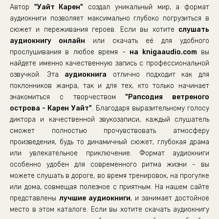
18_Рапсодия ветреного острова
Автор
"Уайт Карен"
создал уникальный мир, а формат
аудиокниги позволяет максимально глубоко погрузиться в
19_Рапсодия ветреного острова
сюжет и переживания героев. Если вы хотите
слушать
20_Рапсодия ветреного острова
аудиокнигу онлайн
или скачать её для удобного
прослушивания в любое время -
на knigaaudio.com
вы
21_Рапсодия ветреного острова
найдете именно качественную запись с профессиональной
22_Рапсодия ветреного острова
озвучкой. Эта
аудиокнига
отлично подходит как для
23_Рапсодия ветреного острова
поклонников жанра, так и для тех, кто только начинает
знакомиться с творчеством
"Рапсодия ветреного
24_Рапсодия ветреного острова
острова - Карен Уайт"
. Благодаря выразительному голосу
25_Рапсодия ветреного острова
диктора и качественной звукозаписи, каждый слушатель
сможет полностью прочувствовать атмосферу
26_Рапсодия ветреного острова
произведения, будь то динамичный сюжет, глубокая драма
27_Рапсодия ветреного острова
или увлекательное приключение. Формат аудиокниги
28_Рапсодия ветреного острова
особенно удобен для современного ритма жизни - вы
можете слушать в дороге, во время тренировок, на прогулке
29_Рапсодия ветреного острова
или дома, совмещая полезное с приятным. На нашем сайте
30_Рапсодия ветреного острова
представлены
лучшие аудиокниги
, и занимает достойное
место в этом каталоге. Если вы хотите скачать аудиокнигу
31_Рапсодия ветреного острова