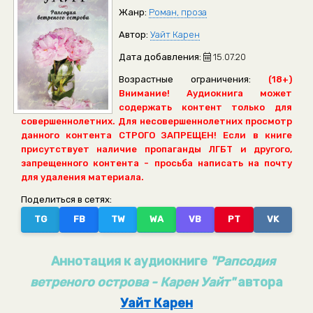
Жанр:
Роман, проза
Автор:
Уайт Карен
Дата добавления:
15.07.20
Возрастные ограничения:
(18+)
Внимание! Аудиокнига может
содержать контент только для
совершеннолетних. Для несовершеннолетних просмотр
данного контента СТРОГО ЗАПРЕЩЕН! Если в книге
присутствует наличие пропаганды ЛГБТ и другого,
запрещенного контента - просьба написать на почту
для удаления материала.
Поделиться в сетях:
TG
FB
TW
WA
VB
PT
VK
Аннотация к аудиокниге
"Рапсодия
ветреного острова - Карен Уайт"
автора
Уайт Карен