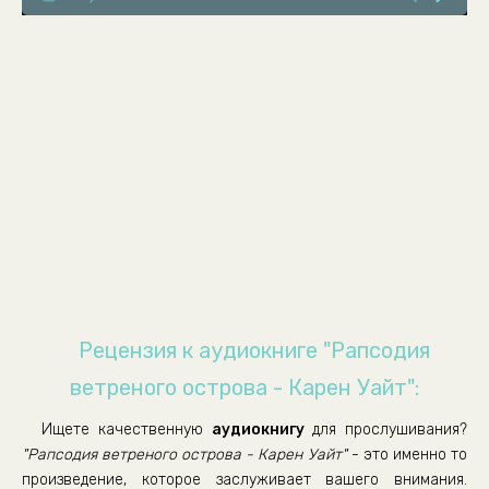
04_Рапсодия ветреного острова
05_Рапсодия ветреного острова
06_Рапсодия ветреного острова
07_Рапсодия ветреного острова
08_Рапсодия ветреного острова
09_Рапсодия ветреного острова
10_Рапсодия ветреного острова
11_Рапсодия ветреного острова
12_Рапсодия ветреного острова
13_Рапсодия ветреного острова
Рецензия к аудиокниге "Рапсодия
14_Рапсодия ветреного острова
ветреного острова - Карен Уайт":
15_Рапсодия ветреного острова
Ищете качественную
аудиокнигу
для прослушивания?
16_Рапсодия ветреного острова
"Рапсодия ветреного острова - Карен Уайт"
- это именно то
17_Рапсодия ветреного острова
произведение, которое заслуживает вашего внимания.