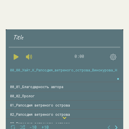
Title
0:00
00_00_Уайт_К_Рапсодия_ветреного_острова_Винокурова_Н
00_01_Благодарность автора
00_02_Пролог
01_Рапсодия ветреного острова
02_Рапсодия ветреного острова
03_Рапсодия ветреного острова
-10
+10