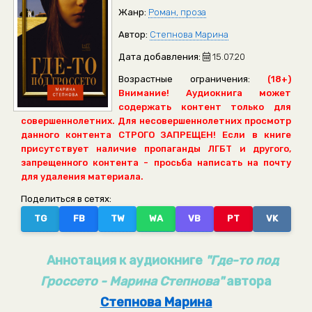
Жанр:
Роман, проза
Автор:
Степнова Марина
Дата добавления:
15.07.20
Возрастные ограничения:
(18+)
Внимание! Аудиокнига может
содержать контент только для
совершеннолетних. Для несовершеннолетних просмотр
данного контента СТРОГО ЗАПРЕЩЕН! Если в книге
присутствует наличие пропаганды ЛГБТ и другого,
запрещенного контента - просьба написать на почту
для удаления материала.
Поделиться в сетях:
TG
FB
TW
WA
VB
PT
VK
Аннотация к аудиокниге
"Где-то под
Гроссето - Марина Степнова"
автора
Степнова Марина