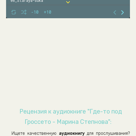
06_Staraya-suka
07_Tatina-Tatiteevna
-10
+10
08_Tatina-Tatiteevna
09_Varene-iz-kaki
10_Dyadya-tsirk
11_Gde-to-pod-Grosseto
12_Tam-vnutri
13_Pokormi-pozhaluysta-Gitlera
Рецензия к аудиокниге "Где-то под
Гроссето - Марина Степнова":
Ищете качественную
аудиокнигу
для прослушивания?