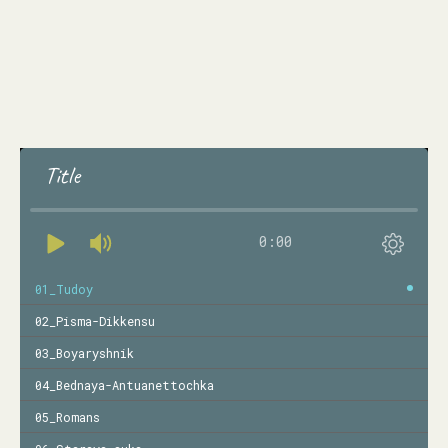
Title
0:00
01_Tudoy
02_Pisma-Dikkensu
03_Boyaryshnik
04_Bednaya-Antuanettochka
05_Romans