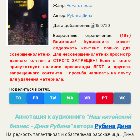
Жанр:
Роман, проза
Автор:
Рубина Дина
Дата добавления:
15.07.20
Возрастные ограничения:
(18+)
Внимание! Аудиокнига может
содержать контент только для
совершеннолетних. Для несовершеннолетних просмотр
данного контента СТРОГО ЗАПРЕЩЕН! Если в книге
присутствует наличие пропаганды ЛГБТ и другого,
запрещенного контента - просьба написать на почту
для удаления материала.
Поделиться в сетях:
TG
FB
TW
WA
VB
PT
VK
Аннотация к аудиокниге
"Наш китайский
бизнес - Дина Рубина"
автора
Рубина Дина
На редкость талантливая и обаятельная рассказчица... Дина