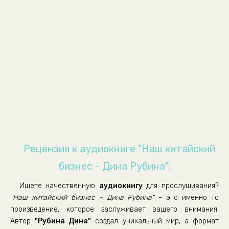
Biznes_09
Biznes_10
Biznes_11
Biznes_12
Biznes_13
Biznes_14
Biznes_15
Biznes_16
Biznes_17
Рецензия к аудиокниге "Наш китайский
Biznes_18
бизнес - Дина Рубина":
Biznes_19
Ищете качественную
аудиокнигу
для прослушивания?
Biznes_20
"Наш китайский бизнес - Дина Рубина"
- это именно то
Biznes_21
произведение, которое заслуживает вашего внимания.
Автор
"Рубина Дина"
создал уникальный мир, а формат
Biznes_22