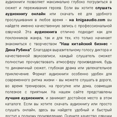
аудиокниги позволяет максимально глубоко погрузиться в
Biznes_23
сюжет и переживания героев. Если вы хотите
слушать
аудиокнигу онлайн
или скачать её для удобного
прослушивания в любое время -
на knigaaudio.com
вы
найдете именно качественную запись с профессиональной
озвучкой. Эта
аудиокнига
отлично подходит как для
поклонников жанра, так и для тех, кто только начинает
знакомиться с творчеством
"Наш китайский бизнес -
Дина Рубина"
. Благодаря выразительному голосу диктора и
качественной звукозаписи, каждый слушатель сможет
полностью прочувствовать атмосферу произведения, будь
то динамичный сюжет, глубокая драма или увлекательное
приключение. Формат аудиокниги особенно удобен для
современного ритма жизни - вы можете слушать в дороге,
во время тренировок, на прогулке или дома, совмещая
полезное с приятным. На нашем сайте представлены
лучшие аудиокниги
, и занимает достойное место в этом
каталоге. Если вы хотите скачать аудиокнигу или просто
слушать онлайн, здесь вы найдете удобный и быстрый
доступ к полному произведению. Оцените качество озвучки