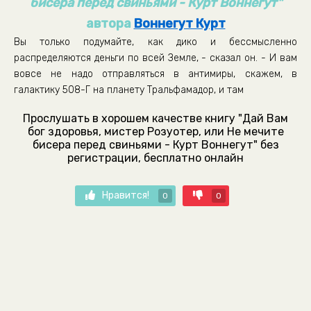
бисера перед свиньями - Курт Воннегут"
автора
Воннегут Курт
Вы только подумайте, как дико и бессмысленно
распределяются деньги по всей Земле, - сказал он. - И вам
вовсе не надо отправляться в антимиры, скажем, в
галактику 508-Г на планету Тральфамадор, и там
Прослушать в хорошем качестве книгу "Дай Вам
бог здоровья, мистер Розуотер, или Не мечите
бисера перед свиньями - Курт Воннегут" без
регистрации, бесплатно онлайн
Нравится!
0
0