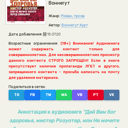
Воннегут
Жанр:
Роман, проза
Автор:
Воннегут Курт
Дата добавления:
15.07.20
Возрастные ограничения:
(18+) Внимание! Аудиокнига
может содержать контент только для
совершеннолетних. Для несовершеннолетних просмотр
данного контента СТРОГО ЗАПРЕЩЕН! Если в книге
присутствует наличие пропаганды ЛГБТ и другого,
запрещенного контента - просьба написать на почту
для удаления материала.
Поделиться в сетях:
TG
FB
TW
WA
VB
PT
VK
Аннотация к аудиокниге
"Дай Вам бог
здоровья, мистер Розуотер, или Не мечите