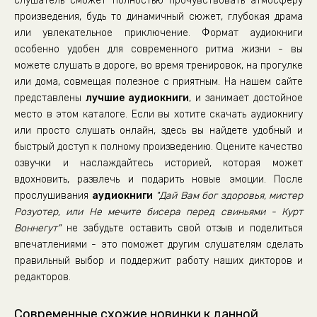
слушатель сможет полностью прочувствовать атмосферу
произведения, будь то динамичный сюжет, глубокая драма
27. kurt vonnegut - day vam bog zdorov'ya, mister rozuote
или увлекательное приключение. Формат аудиокниги
28. kurt vonnegut - day vam bog zdorov'ya, mister rozuote
особенно удобен для современного ритма жизни - вы
можете слушать в дороге, во время тренировок, на прогулке
29. kurt vonnegut - day vam bog zdorov'ya, mister rozuote
или дома, совмещая полезное с приятным. На нашем сайте
представлены
лучшие аудиокниги
, и занимает достойное
30. kurt vonnegut - day vam bog zdorov'ya, mister rozuote
место в этом каталоге. Если вы хотите скачать аудиокнигу
или просто слушать онлайн, здесь вы найдете удобный и
31. kurt vonnegut - day vam bog zdorov'ya, mister rozuote
быстрый доступ к полному произведению. Оцените качество
32. kurt vonnegut - day vam bog zdorov'ya, mister rozuote
озвучки и наслаждайтесь историей, которая может
вдохновить, развлечь и подарить новые эмоции. После
33. kurt vonnegut - day vam bog zdorov'ya, mister rozuote
прослушивания
аудиокниги
"Дай Вам бог здоровья, мистер
Розуотер, или Не мечите бисера перед свиньями - Курт
34. kurt vonnegut - day vam bog zdorov'ya, mister rozuote
Воннегут"
не забудьте оставить свой отзыв и поделиться
35. kurt vonnegut - day vam bog zdorov'ya, mister rozuote
впечатлениями - это поможет другим слушателям сделать
правильный выбор и поддержит работу наших дикторов и
36. kurt vonnegut - day vam bog zdorov'ya, mister rozuote
редакторов.
37. kurt vonnegut - day vam bog zdorov'ya, mister rozuote
Современные схожие новинки к данной