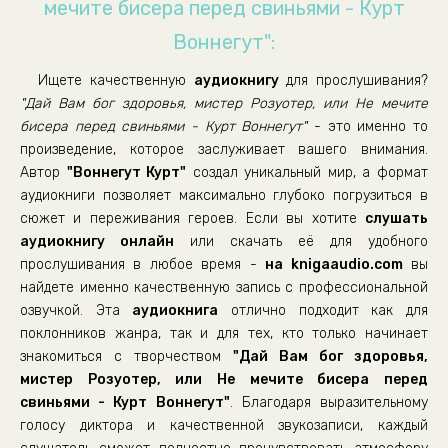
мечите бисера перед свиньями - Курт
16. kurt vonnegut - day vam bog zdorov'ya, mister rozuote
Воннегут":
17. kurt vonnegut - day vam bog zdorov'ya, mister rozuote
Ищете качественную
аудиокнигу
для прослушивания?
"Дай Вам бог здоровья, мистер Розуотер, или Не мечите
18. kurt vonnegut - day vam bog zdorov'ya, mister rozuote
бисера перед свиньями - Курт Воннегут"
- это именно то
произведение, которое заслуживает вашего внимания.
19. kurt vonnegut - day vam bog zdorov'ya, mister rozuote
Автор
"Воннегут Курт"
создал уникальный мир, а формат
20. kurt vonnegut - day vam bog zdorov'ya, mister rozuote
аудиокниги позволяет максимально глубоко погрузиться в
сюжет и переживания героев. Если вы хотите
слушать
21. kurt vonnegut - day vam bog zdorov'ya, mister rozuote
аудиокнигу онлайн
или скачать её для удобного
прослушивания в любое время -
на knigaaudio.com
вы
22. kurt vonnegut - day vam bog zdorov'ya, mister rozuote
найдете именно качественную запись с профессиональной
озвучкой. Эта
аудиокнига
отлично подходит как для
23. kurt vonnegut - day vam bog zdorov'ya, mister rozuote
поклонников жанра, так и для тех, кто только начинает
24. kurt vonnegut - day vam bog zdorov'ya, mister rozuote
знакомиться с творчеством
"Дай Вам бог здоровья,
мистер Розуотер, или Не мечите бисера перед
25. kurt vonnegut - day vam bog zdorov'ya, mister rozuote
свиньями - Курт Воннегут"
. Благодаря выразительному
голосу диктора и качественной звукозаписи, каждый
26. kurt vonnegut - day vam bog zdorov'ya, mister rozuote