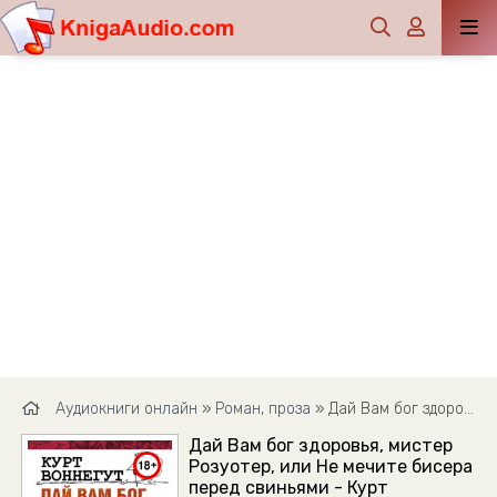
Аудиокниги онлайн
»
Роман, проза
» Дай Вам бог здоровья, мистер Розуотер, или Не мечите бисера перед свиньями - Курт Воннегут
Дай Вам бог здоровья, мистер
Розуотер, или Не мечите бисера
перед свиньями - Курт