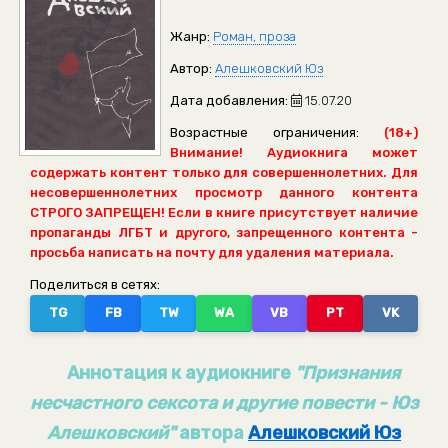
Жанр:
Роман, проза
Автор:
Алешковский Юз
Дата добавления:
15.07.20
Возрастные ограничения:
(18+)
Внимание! Аудиокнига может
содержать контент только для совершеннолетних. Для
несовершеннолетних просмотр данного контента
СТРОГО ЗАПРЕЩЕН! Если в книге присутствует наличие
пропаганды ЛГБТ и другого, запрещенного контента -
просьба написать на почту для удаления материала.
Поделиться в сетях:
TG
FB
TW
WA
VB
PT
VK
Аннотация к аудиокниге
"Признания
несчастного сексота и другие повести - Юз
Алешковский"
автора
Алешковский Юз