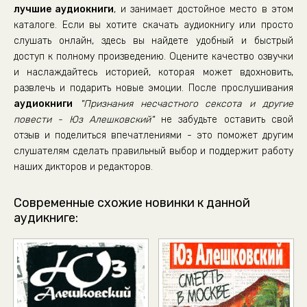
лучшие аудиокниги
, и занимает достойное место в этом
Признания несчастного сексота
каталоге. Если вы хотите скачать аудиокнигу или просто
Семейная история
слушать онлайн, здесь вы найдете удобный и быстрый
доступ к полному произведению. Оцените качество озвучки
Семейная история
и наслаждайтесь историей, которая может вдохновить,
Семейная история
развлечь и подарить новые эмоции. После прослушивания
Семейная история
аудиокниги
"Признания несчастного сексота и другие
повести - Юз Алешковский"
не забудьте оставить свой
Семейная история
отзыв и поделиться впечатлениями - это поможет другим
Семейная история
слушателям сделать правильный выбор и поддержит работу
Семейная история
наших дикторов и редакторов.
Семейная история
Современные схожие новинки к данной
Семейная история
аудикниге:
Смерть Ленина
Смерть Ленина
Смерть Ленина
Смерть Ленина