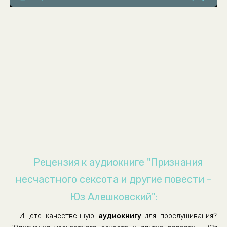
Автобиографическая справка
Автобиографическая справка
Автобиографическая справка
Песни
Песни
Песни
Песни
Песни
Песни
Песни
Рецензия к аудиокниге "Признания
Песни
несчастного сексота и другие повести -
Песни
Юз Алешковский":
Песни
Ищете качественную
аудиокнигу
для прослушивания?
Песни