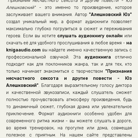
"Признания несчастного сексота и другие повести - Юз
Песни
Алешковский"
- это именно то произведение, которое
заслуживает вашего внимания. Автор
"Алешковский Юз"
Признания несчастного сексота
создал уникальный мир, а формат аудиокниги позволяет
Признания несчастного сексота
максимально глубоко погрузиться в сюжет и переживания
Признания несчастного сексота
героев. Если вы хотите
слушать аудиокнигу онлайн
или
скачать её для удобного прослушивания в любое время -
на
Признания несчастного сексота
knigaaudio.com
вы найдете именно качественную запись с
Признания несчастного сексота
профессиональной озвучкой. Эта
аудиокнига
отлично
подходит как для поклонников жанра, так и для тех, кто
Признания несчастного сексота
только начинает знакомиться с творчеством
"Признания
Признания несчастного сексота
несчастного сексота и другие повести - Юз
Признания несчастного сексота
Алешковский"
. Благодаря выразительному голосу диктора
и качественной звукозаписи, каждый слушатель сможет
Признания несчастного сексота
полностью прочувствовать атмосферу произведения, будь
Признания несчастного сексота
то динамичный сюжет, глубокая драма или увлекательное
приключение. Формат аудиокниги особенно удобен для
Признания несчастного сексота
современного ритма жизни - вы можете слушать в дороге,
Признания несчастного сексота
во время тренировок, на прогулке или дома, совмещая
Признания несчастного сексота
полезное с приятным. На нашем сайте представлены