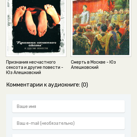
Смерть Ленина
Смерть Ленина
Смерть Ленина
Смерть Ленина
Смерть Ленина
Смерть Ленина
Признания несчастного
Смерть в Москве - Юз
Смерть Ленина
сексота и другие повести -
Алешковский
Юз Алешковский
Смерть Ленина
Смерть Ленина
Комментарии к аудиокниге: (0)
Смерть Ленина
Повторение непройденного (послесловие)
Повторение непройденного (послесловие)
Повторение непройденного (послесловие)
Повторение непройденного (послесловие)