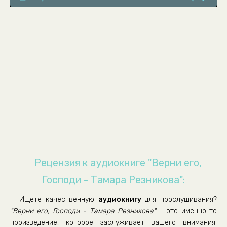
verni-ego-gospodi-verni-ego-gospodi-8
Рецензия к аудиокниге "Верни его,
Господи - Тамара Резникова":
Ищете качественную
аудиокнигу
для прослушивания?
"Верни его, Господи - Тамара Резникова"
- это именно то
произведение, которое заслуживает вашего внимания.