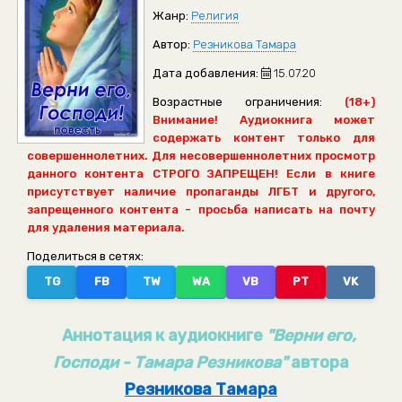
Жанр:
Религия
Автор:
Резникова Тамара
Дата добавления:
15.07.20
Возрастные ограничения:
(18+)
Внимание! Аудиокнига может
содержать контент только для
совершеннолетних. Для несовершеннолетних просмотр
данного контента СТРОГО ЗАПРЕЩЕН! Если в книге
присутствует наличие пропаганды ЛГБТ и другого,
запрещенного контента - просьба написать на почту
для удаления материала.
Поделиться в сетях:
TG
FB
TW
WA
VB
PT
VK
Аннотация к аудиокниге
"Верни его,
Господи - Тамара Резникова"
автора
Резникова Тамара