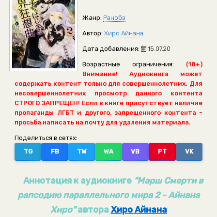
Жанр:
Ранобэ
Автор:
Хиро Айнана
Дата добавления:
15.07.20
Возрастные ограничения:
(18+)
Внимание! Аудиокнига может
содержать контент только для совершеннолетних. Для
несовершеннолетних просмотр данного контента
СТРОГО ЗАПРЕЩЕН! Если в книге присутствует наличие
пропаганды ЛГБТ и другого, запрещенного контента -
просьба написать на почту для удаления материала.
Поделиться в сетях:
TG
FB
TW
WA
VB
PT
VK
Аннотация к аудиокниге
"Марш Смерти в
рапсодию параллельного мира 2 - Айнана
Хиро"
автора
Хиро Айнана