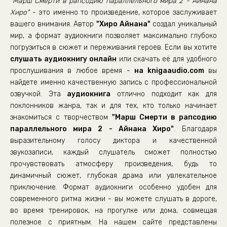
"Марш Смерти в рапсодию параллельного мира 2 - Айнана
Хиро"
- это именно то произведение, которое заслуживает
вашего внимания. Автор
"Хиро Айнана"
создал уникальный
мир, а формат аудиокниги позволяет максимально глубоко
погрузиться в сюжет и переживания героев. Если вы хотите
слушать аудиокнигу онлайн
или скачать её для удобного
прослушивания в любое время -
на knigaaudio.com
вы
найдете именно качественную запись с профессиональной
озвучкой. Эта
аудиокнига
отлично подходит как для
поклонников жанра, так и для тех, кто только начинает
знакомиться с творчеством
"Марш Смерти в рапсодию
параллельного мира 2 - Айнана Хиро"
. Благодаря
выразительному голосу диктора и качественной
звукозаписи, каждый слушатель сможет полностью
прочувствовать атмосферу произведения, будь то
динамичный сюжет, глубокая драма или увлекательное
приключение. Формат аудиокниги особенно удобен для
современного ритма жизни - вы можете слушать в дороге,
во время тренировок, на прогулке или дома, совмещая
полезное с приятным. На нашем сайте представлены