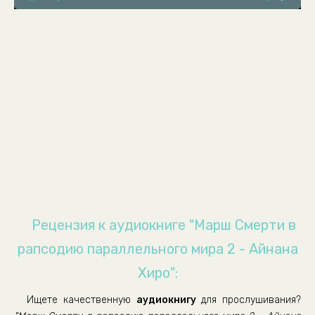
08.Глава 8
09.Глава 9
10.Глава 10
11.Глава 11
12.Глава 11 часть 2
Рецензия к аудиокниге "Марш Смерти в
рапсодию параллельного мира 2 - Айнана
Хиро":
Ищете качественную
аудиокнигу
для прослушивания?