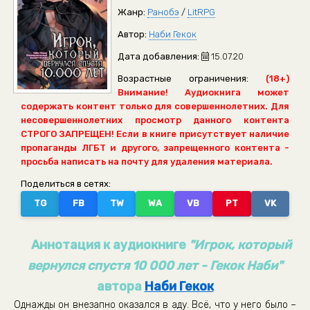
Жанр:
Ранобэ
/
LitRPG
Автор:
Наби Гекок
Дата добавления:
15.07.20
Возрастные ограничения:
(18+)
Внимание! Аудиокнига может
содержать контент только для совершеннолетних. Для
несовершеннолетних просмотр данного контента
СТРОГО ЗАПРЕЩЕН! Если в книге присутствует наличие
пропаганды ЛГБТ и другого, запрещенного контента -
просьба написать на почту для удаления материала.
Поделиться в сетях:
TG
FB
TW
WA
VB
PT
VK
Аннотация к аудиокниге
"Игрок, который
вернулся спустя 10 000 лет - Гекок Наби"
автора
Наби Гекок
Однажды он внезапно оказался в аду. Всё, что у него было –