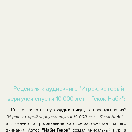
09.Глава 7
10.Глава 8
11.Глава 9
12.Глава 10
13.Глава 11
14.Глава 12
15.Глава 13
16.Глава 14
17.Глава 15
Рецензия к аудиокниге "Игрок, который
18.Глава 16
вернулся спустя 10 000 лет - Гекок Наби":
19.Глава 17
Ищете качественную
аудиокнигу
для прослушивания?
20.Глава 18
"Игрок, который вернулся спустя 10 000 лет - Гекок Наби"
-
21.Глава 19
это именно то произведение, которое заслуживает вашего
внимания. Автор
"Наби Гекок"
создал уникальный мир, а
22.Глава 20