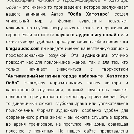
"Антикварный магазин в городе-лабиринте - Хатотаро
022 Антиквары V01 - Запрос 07 04
Ооба"
- это именно то произведение, которое заслуживает
вашего внимания. Автор
"Ооба Хатотаро"
создал
023 Антиквары V01 - Запрос 08 01
уникальный мир, а формат аудиокниги позволяет
024 Антиквары V01 - Запрос 08 02
максимально глубоко погрузиться в сюжет и переживания
025 Антиквары V01 - Послесловие автора
героев. Если вы хотите
слушать аудиокнигу онлайн
или
скачать её для удобного прослушивания в любое время -
на
026 Антиквары V02 - Запрос 09 01
knigaaudio.com
вы найдете именно качественную запись с
027 Антиквары V02 - Запрос 09 02
профессиональной озвучкой. Эта
аудиокнига
отлично
подходит как для поклонников жанра, так и для тех, кто
028 Антиквары V02 - Запрос 09 03
только начинает знакомиться с творчеством
029 Антиквары V02 - Запрос 10 01
"Антикварный магазин в городе-лабиринте - Хатотаро
030 Антиквары V02 - Запрос 10 02
Ооба"
. Благодаря выразительному голосу диктора и
качественной звукозаписи, каждый слушатель сможет
031 Антиквары V02 - Запрос 11 01
полностью прочувствовать атмосферу произведения, будь
032 Антиквары V02 - Запрос 11 02
то динамичный сюжет, глубокая драма или увлекательное
приключение. Формат аудиокниги особенно удобен для
033 Антиквары V02 - Запрос 11 03
современного ритма жизни - вы можете слушать в дороге,
034 Антиквары V02 - Запрос 11 04
во время тренировок, на прогулке или дома, совмещая
035 Антиквары V02 - Запрос 11 05
полезное с приятным. На нашем сайте представлены