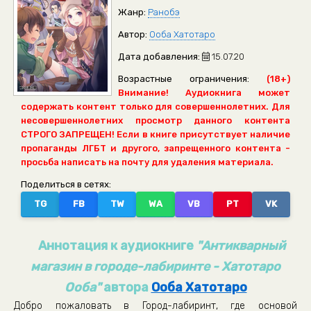
Жанр:
Ранобэ
Автор:
Ооба Хатотаро
Дата добавления:
15.07.20
Возрастные ограничения:
(18+)
Внимание! Аудиокнига может
содержать контент только для совершеннолетних. Для
несовершеннолетних просмотр данного контента
СТРОГО ЗАПРЕЩЕН! Если в книге присутствует наличие
пропаганды ЛГБТ и другого, запрещенного контента -
просьба написать на почту для удаления материала.
Поделиться в сетях:
TG
FB
TW
WA
VB
PT
VK
Аннотация к аудиокниге
"Антикварный
магазин в городе-лабиринте - Хатотаро
Ооба"
автора
Ооба Хатотаро
Добро пожаловать в Город-лабиринт, где основой