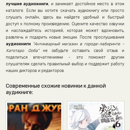
лучшие аудиокниги
, и занимает достойное место в этом
036 Антиквары V02 - Запрос 12
каталоге. Если вы хотите скачать аудиокнигу или просто
037 Антиквары V02 - Запрос 13
слушать онлайн, здесь вы найдете удобный и быстрый
доступ к полному произведению. Оцените качество озвучки
038 Антиквары V02 - Запрос 14 01
и наслаждайтесь историей, которая может вдохновить,
039 Антиквары V02 - Запрос 14 02
развлечь и подарить новые эмоции. После прослушивания
040 Антиквары V02 - Запрос 15 01
аудиокниги
"Антикварный магазин в городе-лабиринте -
Хатотаро Ооба"
не забудьте оставить свой отзыв и
041 Антиквары V02 - Запрос 15 02
поделиться впечатлениями - это поможет другим
042 Антиквары V02 - Запрос 15 03
слушателям сделать правильный выбор и поддержит работу
043 Антиквары V02 - Запрос 16 01
наших дикторов и редакторов.
044 Антиквары V02 - Запрос 16 02
Современные схожие новинки к данной
045 Антиквары V02 - Запрос 17 01
аудикниге:
046 Антиквары V02 - Запрос 17 02
047 Антиквары V02 - Запрос 17 03
048 Антиквары V02 - Запрос 18 01
049 Антиквары V02 - Запрос 18 02