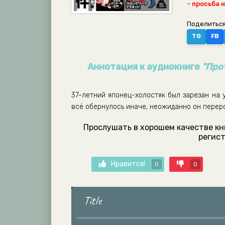
- просьба 
Поделиться
TG
FB
Аннотация к аудиокниге
"Про
37-летний японец-холостяк был зарезан на 
всё обернулось иначе, неожиданно он перер
Прослушать в хорошем качестве кн
регист
Нравится!
0
0
Title