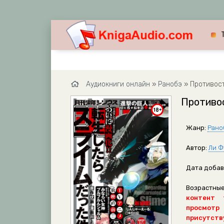
Аудиокниги онлайн
»
Ранобэ
» Противост
Противос
Жанр:
Рано
Автор:
Ли Ф
Дата добав
Возрастные
контент 
просмотр
присутству