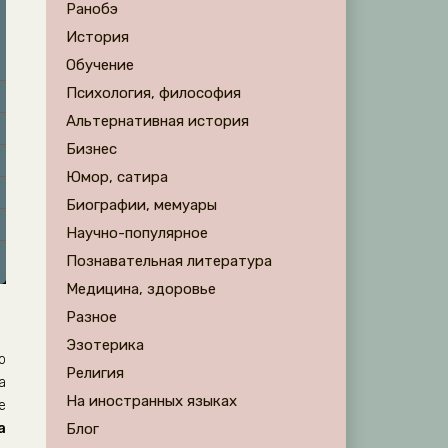
Ранобэ
История
Обучение
Психология, философия
Альтернативная история
Бизнес
Юмор, сатира
Биографии, мемуары
Научно-популярное
Познавательная литература
Медицина, здоровье
Разное
Эзотерика
о
Религия
а
На иностранных языках
е
а
Блог