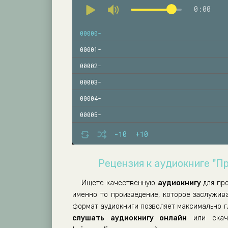
0:00
00000-
00001-
00002-
00003-
00004-
00005-
00006-
-10
+10
00007-
Рецензия к аудиокниге "П
00008-
00009-
Ищете качественную
аудиокнигу
для пр
именно то произведение, которое заслужив
00010-
формат аудиокниги позволяет максимально г
00011-
слушать аудиокнигу онлайн
или скач