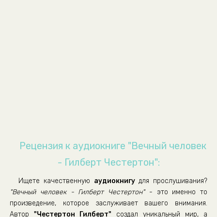
Глава 8: Конец света
Глава 1: Бог в пещере
Глава 2: Загадки Евангелия
Глава 3: Самая странная повесть на свете
Глава 4: Свидетельство еретиков
Глава 5: Спасение от язычества
Глава 6: Пять смертей веры
Послесловие: краткое содержание этой книги
Рецензия к аудиокниге "Вечный человек
- Гилберт Честертон":
Ищете качественную
аудиокнигу
для прослушивания?
"Вечный человек - Гилберт Честертон"
- это именно то
произведение, которое заслуживает вашего внимания.
Автор
"Честертон Гилберт"
создал уникальный мир, а