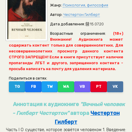
Жанр:
Психология, философия
Автор:
Честертон Гилберт
Дата добавления:
15.07.20
Возрастные ограничения:
(18+)
Внимание! Аудиокнига может
содержать контент только для совершеннолетних. Для
несовершеннолетних просмотр данного контента
СТРОГО ЗАПРЕЩЕН! Если в книге присутствует наличие
пропаганды ЛГБТ и другого, запрещенного контента -
просьба написать на почту для удаления материала.
Поделиться в сетях:
TG
FB
TW
WA
VB
PT
VK
Аннотация к аудиокниге
"Вечный человек
- Гилберт Честертон"
автора
Честертон
Гилберт
Часть I О существе, которое зовётся человеком 1. Введение: