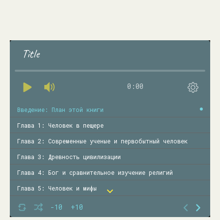
Title
0:00
Введение: План этой книги
Глава 1: Человек в пещере
Глава 2: Современные ученые и первобытный человек
Глава 3: Древность цивилизации
Глава 4: Бог и сравнительное изучение религий
Глава 5: Человек и мифы
Глава 6: Бесы и философы
-10
+10
Глава 7: Схватка богов и бесов