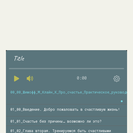
Title
0:00
00_00_Шимофф_М_Клайн_К_Про_счастье_Практическое_руководств
01_00_Введение. Добро пожаловать в счастливую жизнь!
01_01_Счастье без причины… возможно ли это?
01_02_Глава вторая. Тренируемся быть счастливыми