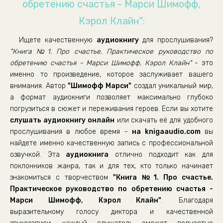
обретению счастья - Марси Шимофф,
02_07_02_Разные приемы для разных людей
Кэрол Клайн":
02_07_03_Открываем каналы связи
Ищете качественную
аудиокнигу
для прослушивания?
02_08_01_Крыша дома: в жизни должна быть цель
"Книга №1. Про счастье. Практическое руководство по
02_08_02_История Ронды. Распространение секретов
обретению счастья - Марси Шимофф, Кэрол Клайн"
- это
именно то произведение, которое заслуживает вашего
02_09_01_Сад: развивайте те отношения, которые вас поддерж
внимания. Автор
"Шимофф Марси"
создал уникальный мир,
02_09_02_Упражнение - практика признательности
а формат аудиокниги позволяет максимально глубоко
погрузиться в сюжет и переживания героев. Если вы хотите
02_09_03_История Хеппи. Мужчина-улыбка
слушать аудиокнигу онлайн
или скачать её для удобного
03_10_Счастливый план на жизнь
прослушивания в любое время -
на knigaaudio.com
вы
найдете именно качественную запись с профессиональной
озвучкой. Эта
аудиокнига
отлично подходит как для
поклонников жанра, так и для тех, кто только начинает
знакомиться с творчеством
"Книга №1. Про счастье.
Практическое руководство по обретению счастья -
Марси Шимофф, Кэрол Клайн"
. Благодаря
выразительному голосу диктора и качественной