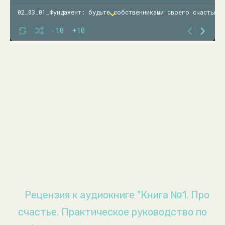
02_03_01_Фундамент: будьте собственниками своего счастья!
-10
+10
02_03_02_Сосредоточенность на решении
02_03_03_История Зейнаб
02_04_01_Опора разума: не придавайте большое значение всем
02_04_02_Выполнение работы
02_04_03_Упражнение - метод освобождения
02_05_01_Опора сердца: руководствуйтесь любовью
02_05_02_Скажите своё спасибо
02_05_03_Упражнение - прощение
02_06_01_Опора тела: наполните счастьем ваши клетки
02_06_02_Влияние еды
Рецензия к аудиокниге "Книга №1. Про
02_06_03_Движение со смыслом
счастье. Практическое руководство по
02_07_01_Опора души: установите связь со своим духовным на