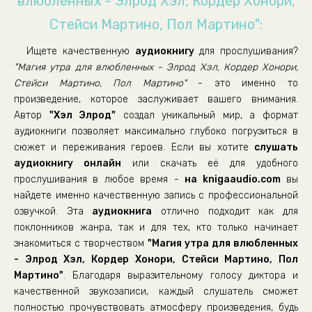
влюбленных - Элрод Хэл, Кордер Хонори,
Стейси Мартино, Пол Мартино":
Ищете качественную
аудиокнигу
для прослушивания?
"Магия утра для влюбленных - Элрод Хэл, Кордер Хонори,
Стейси Мартино, Пол Мартино"
- это именно то
произведение, которое заслуживает вашего внимания.
Автор
"Хэл Элрод"
создал уникальный мир, а формат
аудиокниги позволяет максимально глубоко погрузиться в
сюжет и переживания героев. Если вы хотите
слушать
аудиокнигу онлайн
или скачать её для удобного
прослушивания в любое время -
на knigaaudio.com
вы
найдете именно качественную запись с профессиональной
озвучкой. Эта
аудиокнига
отлично подходит как для
поклонников жанра, так и для тех, кто только начинает
знакомиться с творчеством
"Магия утра для влюбленных
- Элрод Хэл, Кордер Хонори, Стейси Мартино, Пол
Мартино"
. Благодаря выразительному голосу диктора и
качественной звукозаписи, каждый слушатель сможет
полностью прочувствовать атмосферу произведения, будь