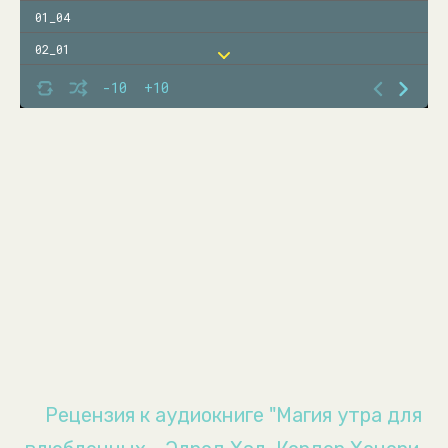
01_04
02_01
02_02
-10
+10
02_03
02_04
02_05
02_06
02_07
03_01
Рецензия к аудиокниге "Магия утра для