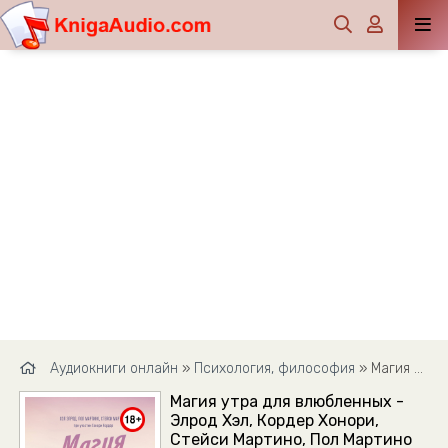
Аудиокниги онлайн
»
Психология, философия
» Магия утра для влюбленных - Элрод Хэл, Кордер Хонори, Стейси Мартино, Пол Мартино
Магия утра для влюбленных -
Элрод Хэл, Кордер Хонори,
Стейси Мартино, Пол Мартино