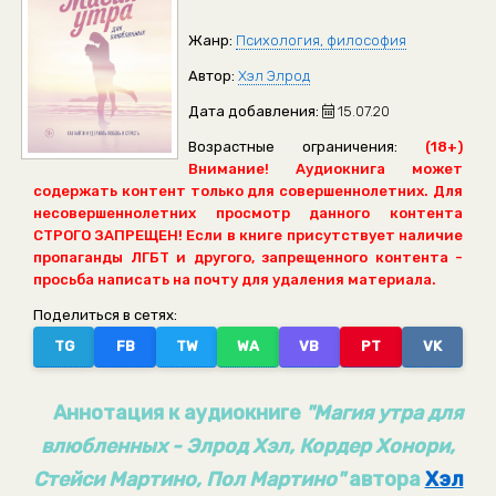
Жанр:
Психология, философия
Автор:
Хэл Элрод
Дата добавления:
15.07.20
Возрастные ограничения:
(18+)
Внимание! Аудиокнига может
содержать контент только для совершеннолетних. Для
несовершеннолетних просмотр данного контента
СТРОГО ЗАПРЕЩЕН! Если в книге присутствует наличие
пропаганды ЛГБТ и другого, запрещенного контента -
просьба написать на почту для удаления материала.
Поделиться в сетях:
TG
FB
TW
WA
VB
PT
VK
Аннотация к аудиокниге
"Магия утра для
влюбленных - Элрод Хэл, Кордер Хонори,
Стейси Мартино, Пол Мартино"
автора
Хэл