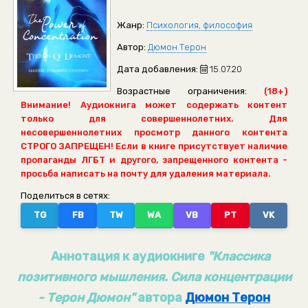
Жанр:
Психология, философия
Автор:
Дюмон Терон
Дата добавления:
15.07.20
Возрастные ограничения:
(18+)
Внимание! Аудиокнига может содержать контент
только для совершеннолетних. Для
несовершеннолетних просмотр данного контента
СТРОГО ЗАПРЕЩЕН! Если в книге присутствует наличие
пропаганды ЛГБТ и другого, запрещенного контента -
просьба написать на почту для удаления материала.
Поделиться в сетях:
TG
FB
TW
WA
VB
PT
VK
Аннотация к аудиокниге
"Классика
позитивного мышления. Сила концентрации
- Терон Дюмон"
автора
Дюмон Терон