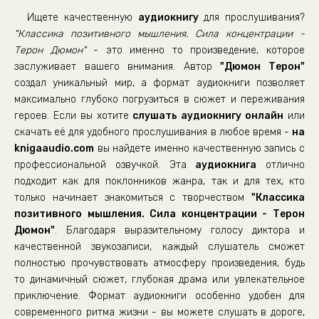
19
Ищете качественную
аудиокнигу
для прослушивания?
20
"Классика позитивного мышления. Сила концентрации -
Терон Дюмон"
- это именно то произведение, которое
заслуживает вашего внимания. Автор
"Дюмон Терон"
создал уникальный мир, а формат аудиокниги позволяет
максимально глубоко погрузиться в сюжет и переживания
героев. Если вы хотите
слушать аудиокнигу онлайн
или
скачать её для удобного прослушивания в любое время -
на
knigaaudio.com
вы найдете именно качественную запись с
профессиональной озвучкой. Эта
аудиокнига
отлично
подходит как для поклонников жанра, так и для тех, кто
только начинает знакомиться с творчеством
"Классика
позитивного мышления. Сила концентрации - Терон
Дюмон"
. Благодаря выразительному голосу диктора и
качественной звукозаписи, каждый слушатель сможет
полностью прочувствовать атмосферу произведения, будь
то динамичный сюжет, глубокая драма или увлекательное
приключение. Формат аудиокниги особенно удобен для
современного ритма жизни - вы можете слушать в дороге,