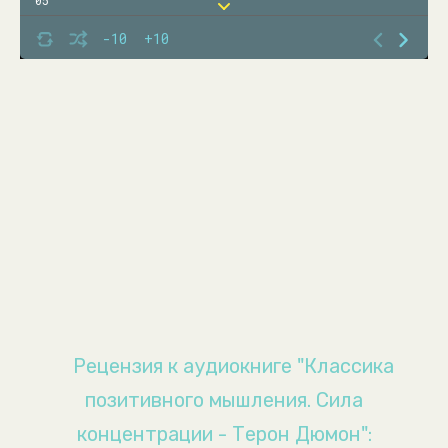
05
06
-10
+10
07
08
09
10
11
12
13
14
15
16
Рецензия к аудиокниге "Классика
17
позитивного мышления. Сила
18
концентрации - Терон Дюмон":