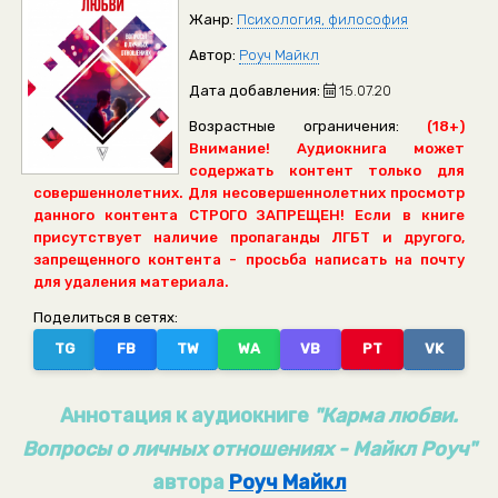
Жанр:
Психология, философия
Автор:
Роуч Майкл
Дата добавления:
15.07.20
Возрастные ограничения:
(18+)
Внимание! Аудиокнига может
содержать контент только для
совершеннолетних. Для несовершеннолетних просмотр
данного контента СТРОГО ЗАПРЕЩЕН! Если в книге
присутствует наличие пропаганды ЛГБТ и другого,
запрещенного контента - просьба написать на почту
для удаления материала.
Поделиться в сетях:
TG
FB
TW
WA
VB
PT
VK
Аннотация к аудиокниге
"Карма любви.
Вопросы о личных отношениях - Майкл Роуч"
автора
Роуч Майкл