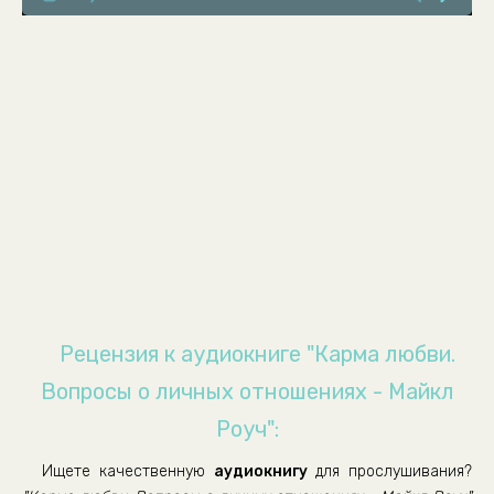
08
09
10
11
12
13
14
15
16
17
Рецензия к аудиокниге "Карма любви.
18
Вопросы о личных отношениях - Майкл
19
Роуч":
20
Ищете качественную
аудиокнигу
для прослушивания?
21