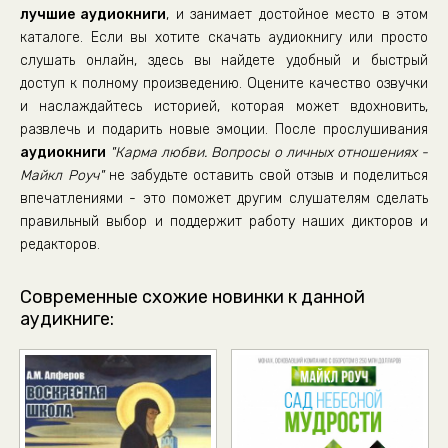
лучшие аудиокниги
, и занимает достойное место в этом
36
каталоге. Если вы хотите скачать аудиокнигу или просто
37
слушать онлайн, здесь вы найдете удобный и быстрый
доступ к полному произведению. Оцените качество озвучки
38
и наслаждайтесь историей, которая может вдохновить,
39
развлечь и подарить новые эмоции. После прослушивания
40
аудиокниги
"Карма любви. Вопросы о личных отношениях -
Майкл Роуч"
не забудьте оставить свой отзыв и поделиться
41
впечатлениями - это поможет другим слушателям сделать
42
правильный выбор и поддержит работу наших дикторов и
43
редакторов.
Современные схожие новинки к данной
аудикниге: