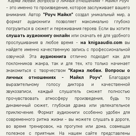
"Карма любви. Вопросы о личных отношениях - Майкл Роуч"
22
- это именно то произведение, которое заслуживает вашего
внимания. Автор
"Роуч Майкл"
создал уникальный мир, а
23
формат аудиокниги позволяет максимально глубоко
24
погрузиться в сюжет и переживания героев. Если вы хотите
25
слушать аудиокнигу онлайн
или скачать её для удобного
прослушивания в любое время -
на knigaaudio.com
вы
26
найдете именно качественную запись с профессиональной
27
озвучкой. Эта
аудиокнига
отлично подходит как для
поклонников жанра, так и для тех, кто только начинает
28
знакомиться с творчеством
"Карма любви. Вопросы о
29
личных отношениях - Майкл Роуч"
. Благодаря
30
выразительному голосу диктора и качественной
звукозаписи, каждый слушатель сможет полностью
31
прочувствовать атмосферу произведения, будь то
32
динамичный сюжет, глубокая драма или увлекательное
приключение. Формат аудиокниги особенно удобен для
33
современного ритма жизни - вы можете слушать в дороге,
34
во время тренировок, на прогулке или дома, совмещая
35
полезное с приятным. На нашем сайте представлены