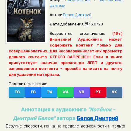
фэнтези
Автор:
Белов Дмитрий
Дата добавления:
15.07.20
Возрастные ограничения:
(18+)
Внимание! Аудиокнига может
содержать контент только для
совершеннолетних. Для несовершеннолетних просмотр
данного контента СТРОГО ЗАПРЕЩЕН! Если в книге
присутствует наличие пропаганды ЛГБТ и другого,
запрещенного контента - просьба написать на почту
для удаления материала.
Поделиться в сетях:
TG
FB
TW
WA
VB
PT
VK
Аннотация к аудиокниге
"Котёнок -
Дмитрий Белов"
автора
Белов Дмитрий
Безумие скорости, гонка на пределе возможности и только