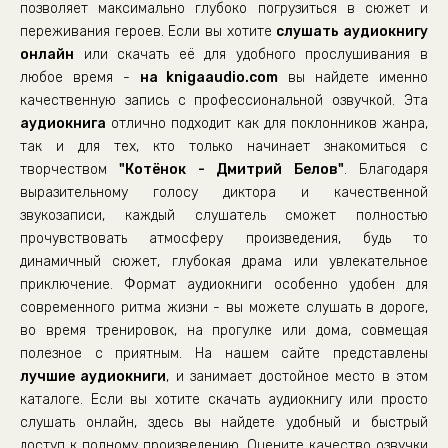
позволяет максимально глубоко погрузиться в сюжет и
переживания героев. Если вы хотите
слушать аудиокнигу
онлайн
или скачать её для удобного прослушивания в
любое время -
на knigaaudio.com
вы найдете именно
качественную запись с профессиональной озвучкой. Эта
аудиокнига
отлично подходит как для поклонников жанра,
так и для тех, кто только начинает знакомиться с
творчеством
"Котёнок - Дмитрий Белов"
. Благодаря
выразительному голосу диктора и качественной
звукозаписи, каждый слушатель сможет полностью
прочувствовать атмосферу произведения, будь то
динамичный сюжет, глубокая драма или увлекательное
приключение. Формат аудиокниги особенно удобен для
современного ритма жизни - вы можете слушать в дороге,
во время тренировок, на прогулке или дома, совмещая
полезное с приятным. На нашем сайте представлены
лучшие аудиокниги
, и занимает достойное место в этом
каталоге. Если вы хотите скачать аудиокнигу или просто
слушать онлайн, здесь вы найдете удобный и быстрый
доступ к полному произведению. Оцените качество озвучки