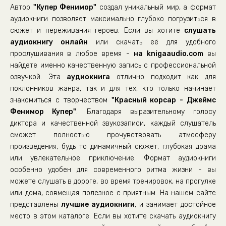
Автор
"Купер Фенимор"
создал уникальный мир, а формат
0022
аудиокниги позволяет максимально глубоко погрузиться в
0023
сюжет и переживания героев. Если вы хотите
слушать
аудиокнигу онлайн
0024
или скачать её для удобного
прослушивания в любое время -
на knigaaudio.com
вы
0025
найдете именно качественную запись с профессиональной
0026
озвучкой. Эта
аудиокнига
отлично подходит как для
поклонников жанра, так и для тех, кто только начинает
0027
знакомиться с творчеством
"Красный корсар - Джеймс
0028
Фенимор Купер"
. Благодаря выразительному голосу
0029
диктора и качественной звукозаписи, каждый слушатель
сможет полностью прочувствовать атмосферу
0030
произведения, будь то динамичный сюжет, глубокая драма
0031
или увлекательное приключение. Формат аудиокниги
особенно удобен для современного ритма жизни - вы
0032
можете слушать в дороге, во время тренировок, на прогулке
0033
или дома, совмещая полезное с приятным. На нашем сайте
представлены
лучшие аудиокниги
, и занимает достойное
место в этом каталоге. Если вы хотите скачать аудиокнигу