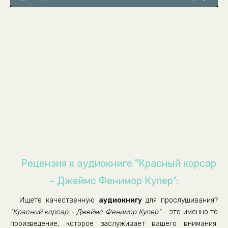
0008
0009
0010
0011
0012
0013
0014
0015
0016
0017
Рецензия к аудиокниге "Красный корсар
0018
- Джеймс Фенимор Купер":
0019
Ищете качественную
аудиокнигу
для прослушивания?
0020
"Красный корсар - Джеймс Фенимор Купер"
- это именно то
0021
произведение, которое заслуживает вашего внимания.