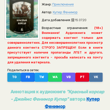
Жанр:
Приключения
Автор:
Купер Фенимор
Дата добавления:
15.07.20
Возрастные ограничения:
(18+)
Внимание! Аудиокнига может
содержать контент только для
совершеннолетних. Для несовершеннолетних просмотр
данного контента СТРОГО ЗАПРЕЩЕН! Если в книге
присутствует наличие пропаганды ЛГБТ и другого,
запрещенного контента - просьба написать на почту
для удаления материала.
Поделиться в сетях:
TG
FB
TW
WA
VB
PT
VK
Аннотация к аудиокниге
"Красный корсар
- Джеймс Фенимор Купер"
автора
Купер
Фенимор