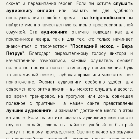
00022-
сюжет и переживания героев. Если вы хотите
слушать
аудиокнигу онлайн
00023-
или скачать её для удобного
прослушивания в любое время -
на knigaaudio.com
вы
00024-
найдете именно качественную запись с профессиональной
00025-
озвучкой. Эта
аудиокнига
отлично подходит как для
поклонников жанра, так и для тех, кто только начинает
00026-
знакомиться с творчеством
"Последний исход - Вера
00027-
Петрук"
. Благодаря выразительному голосу диктора и
00028-
качественной звукозаписи, каждый слушатель сможет
полностью прочувствовать атмосферу произведения, будь
то динамичный сюжет, глубокая драма или увлекательное
приключение. Формат аудиокниги особенно удобен для
современного ритма жизни - вы можете слушать в дороге,
во время тренировок, на прогулке или дома, совмещая
полезное с приятным. На нашем сайте представлены
лучшие аудиокниги
, и занимает достойное место в этом
каталоге. Если вы хотите скачать аудиокнигу или просто
слушать онлайн, здесь вы найдете удобный и быстрый
доступ к полному произведению. Оцените качество озвучки