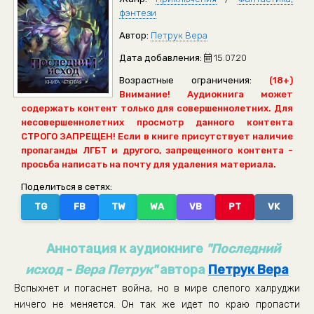
фэнтези
Автор:
Петрук Вера
Дата добавления:
15.07.20
Возрастные ограничения:
(18+)
Внимание! Аудиокнига может
содержать контент только для совершеннолетних. Для
несовершеннолетних просмотр данного контента
СТРОГО ЗАПРЕЩЕН! Если в книге присутствует наличие
пропаганды ЛГБТ и другого, запрещенного контента -
просьба написать на почту для удаления материала.
Поделиться в сетях:
TG
FB
TW
WA
VB
PT
VK
Аннотация к аудиокниге
"Последний
исход - Вера Петрук"
автора
Петрук Вера
Вспыхнет и погаснет война, но в мире слепого халруджи
ничего не меняется. Он так же идет по краю пропасти