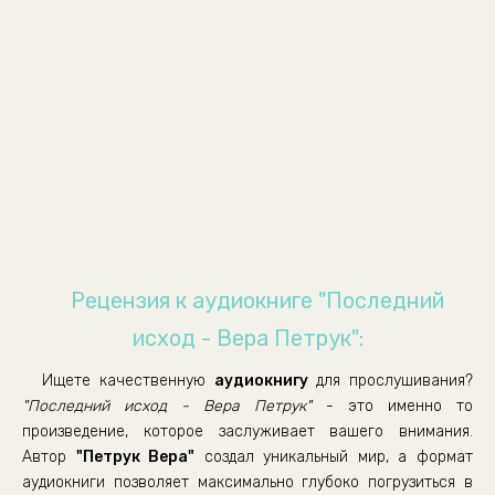
00008-
00009-
00010-
00011-
00012-
00013-
00014-
00015-
00016-
Рецензия к аудиокниге "Последний
00017-
исход - Вера Петрук":
00018-
Ищете качественную
аудиокнигу
для прослушивания?
00019-
"Последний исход - Вера Петрук"
- это именно то
00020-
произведение, которое заслуживает вашего внимания.
Автор
"Петрук Вера"
создал уникальный мир, а формат
00021-
аудиокниги позволяет максимально глубоко погрузиться в