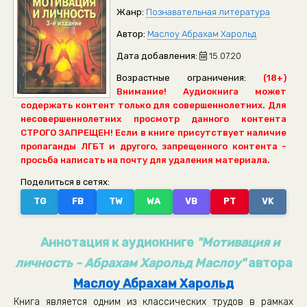
Жанр:
Познавательная литература
Автор:
Маслоу Абрахам Харольд
Дата добавления:
15.07.20
Возрастные ограничения:
(18+)
Внимание! Аудиокнига может
содержать контент только для совершеннолетних. Для
несовершеннолетних просмотр данного контента
СТРОГО ЗАПРЕЩЕН! Если в книге присутствует наличие
пропаганды ЛГБТ и другого, запрещенного контента -
просьба написать на почту для удаления материала.
Поделиться в сетях:
TG
FB
TW
WA
VB
PT
VK
Аннотация к аудиокниге
"Мотивация и
личность - Абрахам Харольд Маслоу"
автора
Маслоу Абрахам Харольд
Книга является одним из классических трудов в рамках