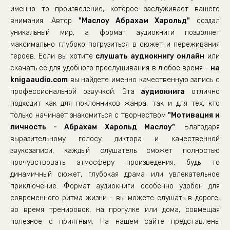
19_6.1. Глава 5. -Мотивация и личность. А.Маслоу
именно то произведение, которое заслуживает вашего
внимания. Автор
"Маслоу Абрахам Харольд"
создал
20_6.2. Глава 5. -Мотивация и личность. А.Маслоу
уникальный мир, а формат аудиокниги позволяет
21_6.3. Глава 5. -Мотивация и личность. А.Маслоу
максимально глубоко погрузиться в сюжет и переживания
героев. Если вы хотите
слушать аудиокнигу онлайн
или
22_7.1. Глава 6. -Мотивация и личность. А.Маслоу
скачать её для удобного прослушивания в любое время -
на
23_7.2. Глава 6. -Мотивация и личность. А.Маслоу
knigaaudio.com
вы найдете именно качественную запись с
24_7.3. Глава 6. -Мотивация и личность. А.Маслоу
профессиональной озвучкой. Эта
аудиокнига
отлично
подходит как для поклонников жанра, так и для тех, кто
25_7.5. Глава 6. -Мотивация и личность. А.Маслоу
только начинает знакомиться с творчеством
"Мотивация и
26_7.6. Глава 6. -Мотивация и личность. А.Маслоу
личность - Абрахам Харольд Маслоу"
. Благодаря
выразительному голосу диктора и качественной
27_8.1. Глава 7. -Мотивация и личность. А.Маслоу
звукозаписи, каждый слушатель сможет полностью
28_8.2. Глава 7. -Мотивация и личность.
прочувствовать атмосферу произведения, будь то
29_9.1. Глава 8. -Мотивация и личность.
динамичный сюжет, глубокая драма или увлекательное
приключение. Формат аудиокниги особенно удобен для
30_9.2. Глава 8. -Мотивация и личность.
современного ритма жизни - вы можете слушать в дороге,
31_9.3. Глава 8. -Мотивация и личность.
во время тренировок, на прогулке или дома, совмещая
полезное с приятным. На нашем сайте представлены
32_10.1. Глава 9. -Мотивация и личность.