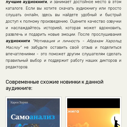
лучшие аудиокниги
, и занимает достойное место в этом
33_10.2. Глава 9. -Мотивация и личность.
каталоге. Если вы хотите скачать аудиокнигу или просто
34_10.3. Глава 9. -Мотивация и личность.
слушать онлайн, здесь вы найдете удобный и быстрый
доступ к полному произведению. Оцените качество озвучки
35_11.1. Глава 10. Мотивация и личность.
и наслаждайтесь историей, которая может вдохновить,
36_11.2. Глава 10. -Мотивация и личность.
развлечь и подарить новые эмоции. После прослушивания
37_11.3. Глава 10. -Мотивация и личность.
аудиокниги
"Мотивация и личность - Абрахам Харольд
Маслоу"
не забудьте оставить свой отзыв и поделиться
38_12.1. Глава 11. -Мотивация и личность.
впечатлениями - это поможет другим слушателям сделать
39_12.2. Глава 11. -Мотивация и личность.
правильный выбор и поддержит работу наших дикторов и
редакторов.
40_12.3. Глава 11. -Мотивация и личность.
41_12.4. Глава 11. -Мотивация и личность.
Современные схожие новинки к данной
42_12.5. Глава 11. -Мотивация и личность.
аудикниге:
43_12.6. Глава 11. -Мотивация и личность.
44_12.7. Глава 11. -Мотивация и личность.
45_13.1. Глава 12. -Мотивация и личность
46_13.2. Глава 12. -Мотивация и личность.