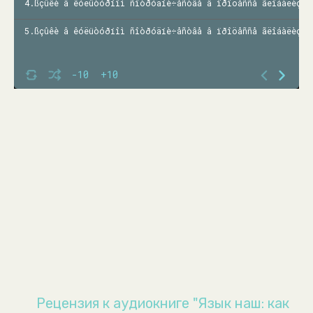
4.ßçûêè â êóëüòóðíîì ñîòðóäíè÷åñòâå â ïðîöåññå ãëîáàëèçàö
5.ßçûêè â êóëüòóðíîì ñîòðóäíè÷åñòâå â ïðîöåññå ãëîáàëèçàö
-10
+10
Рецензия к аудиокниге "Язык наш: как