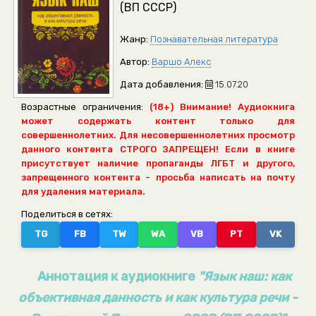
(ВП СССР)
Жанр:
Познавательная литература
Автор:
Варшо Алекс
Дата добавления:
15.07.20
Возрастные ограничения:
(18+) Внимание! Аудиокнига
может содержать контент только для
совершеннолетних. Для несовершеннолетних просмотр
данного контента СТРОГО ЗАПРЕЩЕН! Если в книге
присутствует наличие пропаганды ЛГБТ и другого,
запрещенного контента - просьба написать на почту
для удаления материала.
Поделиться в сетях:
TG
FB
TW
WA
VB
PT
VK
Аннотация к аудиокниге
"Язык наш: как
объективная данность и как культура речи -