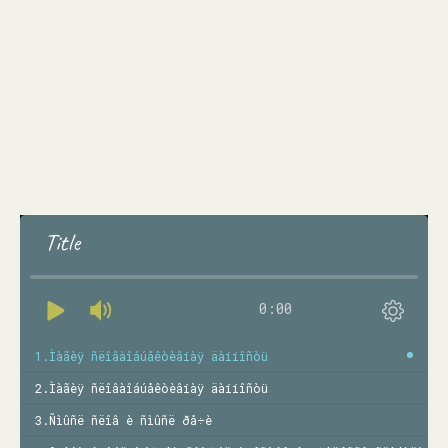
Title
0:00
1.Ìàãèÿ ñëîâàîáúåêòèâíàÿ äàííîñòü
2.Ìàãèÿ ñëîâàîáúåêòèâíàÿ äàííîñòü
3.Ñìûñë ñëîâ è ñìûñë ðå÷è