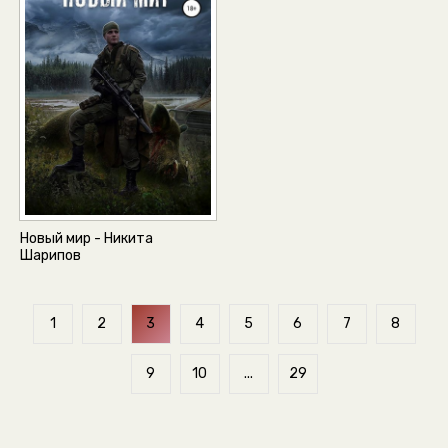
Новый мир - Никита
Шарипов
1
2
3
4
5
6
7
8
9
10
...
29