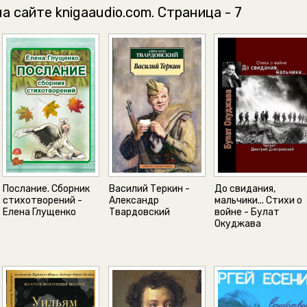
а сайте knigaaudio.com. Страница - 7
Послание. Сборник
Василий Теркин -
До свидания,
стихотворений -
Александр
мальчики... Стихи о
Елена Глущенко
Твардовский
войне - Булат
Окуджава