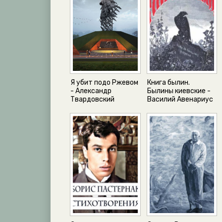
Я убит подо Ржевом
Книга былин.
- Александр
Былины киевские -
Твардовский
Василий Авенариус