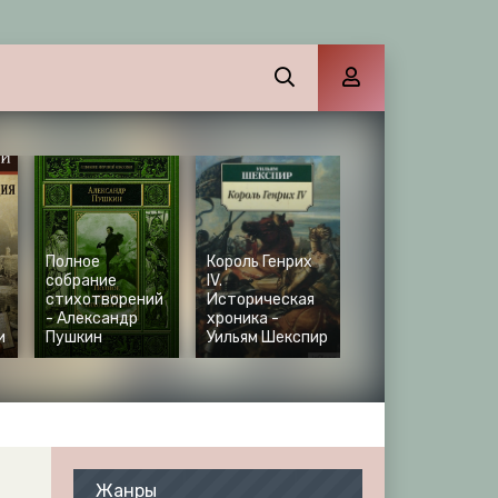
Полное
Король Генрих
собрание
IV.
стихотворений
Историческая
- Александр
хроника -
и
Пушкин
Уильям Шекспир
Жанры