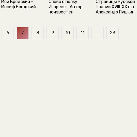
Мой Бродский -
Слово о полку
Страницы Русской
Иосиф Бродский
Игореве - Автор
Поэзии XVIII-XX в.в. 
неизвестен
Александр Пушкин
6
7
8
9
10
11
...
23