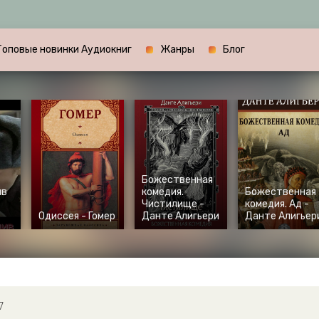
Топовые новинки Аудиокниг
Жанры
Блог
Божественная
ив
комедия.
Божественная
Чистилище -
комедия. Ад -
Одиссея - Гомер
Данте Алигьери
Данте Алигьер
7