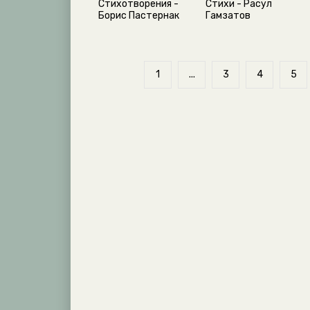
Стихотворения -
Стихи - Расул
Борис Пастернак
Гамзатов
1
...
3
4
5