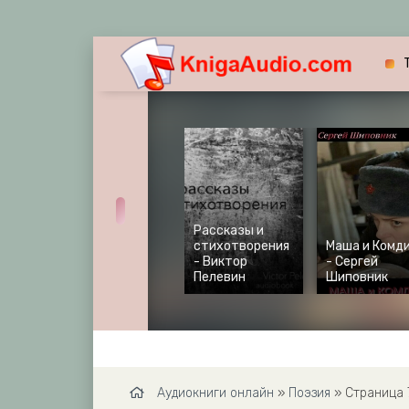
Рассказы и
стихотворения
Маша и Комд
- Виктор
- Сергей
Пелевин
Шиповник
Аудиокниги онлайн
»
Поэзия
» Страница 