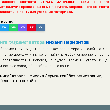
 данного контента СТРОГО ЗАПРЕЩЕН! Если в книге
ет наличие пропаганды ЛГБТ и другого, запрещенного контента
написать на почту для удаления материала.
 в сетях:
TW
WA
VB
PT
VK
ниге
"Азраил"
автора
Михаил Лермонтов
 бессмертном существе, одиноком среди мира и людей. На фон
ет юную девушку и пытается найти в любви спасение от вечно
р превращается в исповедь о судьбе, времени, утрате и цен
кивается с холодной неизбежностью конца.
нигу "Азраил - Михаил Лермонтов" без регистрации,
бесплатно онлайн