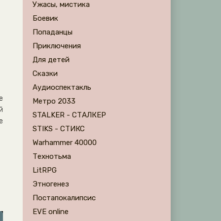
Ужасы, мистика
Боевик
Попаданцы
Приключения
Для детей
Сказки
Аудиоспектакль
е
Метро 2033
й
STALKER - СТАЛКЕР
е
STIKS - СТИКС
Warhammer 40000
Технотьма
LitRPG
Этногенез
Постапокалипсис
EVE online