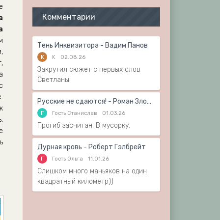
е
Комментарии
а
а
м
Тень Инквизитора - Вадим Панов
,
K
K
02.08.26
,
Закрутил сюжет с первых слов
а
Светланы
с
.
Русские не сдаются! - Роман Злотников
к
Г
Гость Станислав
01.03.26
,
Прогиб засчитан. В мусорку.
е
ь
Дурная кровь - Роберт Гэлбрейт
Г
Гость Ольга
11.01.26
Слишком много маньяков на один
квадратный километр))