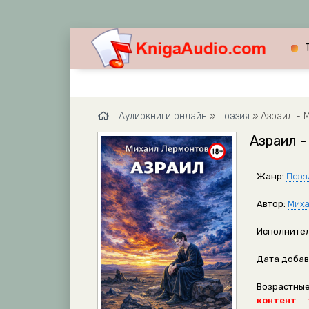
Аудиокниги онлайн
»
Поэзия
» Азраил - 
Азраил 
Жанр:
Поэз
Автор:
Миха
Исполнител
Дата добав
Возрастные
контент 