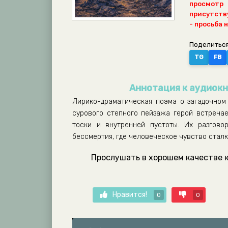
просмотр
присутству
- просьба 
Поделиться
TG
FB
Аннотация к аудиок
Лирико-драматическая поэма о загадочном
сурового степного пейзажа герой встреча
тоски и внутренней пустоты. Их разгово
бессмертия, где человеческое чувство стал
Прослушать в хорошем качестве к
Нравится!
0
0