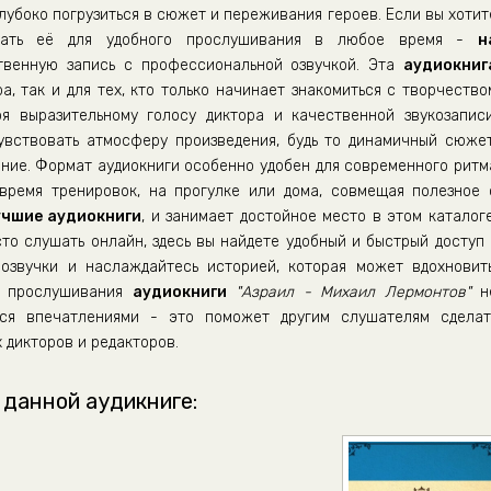
лубоко погрузиться в сюжет и переживания героев. Если вы хотит
ать её для удобного прослушивания в любое время -
н
венную запись с профессиональной озвучкой. Эта
аудиокниг
а, так и для тех, кто только начинает знакомиться с творчество
ря выразительному голосу диктора и качественной звукозаписи
вствовать атмосферу произведения, будь то динамичный сюжет
ние. Формат аудиокниги особенно удобен для современного ритм
время тренировок, на прогулке или дома, совмещая полезное 
учшие аудиокниги
, и занимает достойное место в этом каталоге
сто слушать онлайн, здесь вы найдете удобный и быстрый доступ 
озвучки и наслаждайтесь историей, которая может вдохновить
е прослушивания
аудиокниги
"Азраил - Михаил Лермонтов"
н
ься впечатлениями - это поможет другим слушателям сделат
 дикторов и редакторов.
 данной аудикниге: