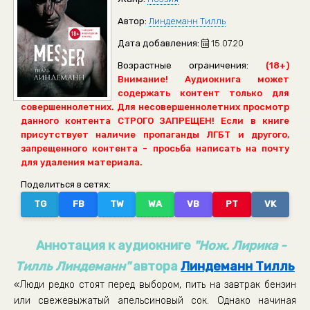
Автор:
Линдеманн Тилль
Дата добавления:
15.07.20
Возрастные ограничения:
(18+)
Внимание! Аудиокнига может
содержать контент только для
совершеннолетних. Для несовершеннолетних просмотр
данного контента СТРОГО ЗАПРЕЩЕН! Если в книге
присутствует наличие пропаганды ЛГБТ и другого,
запрещенного контента - просьба написать на почту
для удаления материала.
Поделиться в сетях:
TG
FB
TW
WA
VB
PT
VK
Аннотация к аудиокниге
"Нож. Лирика -
Тилль Линдеманн"
автора
Линдеманн Тилль
«Люди редко стоят перед выбором, пить на завтрак бензин
или свежевыжатый апельсиновый сок. Однако начиная