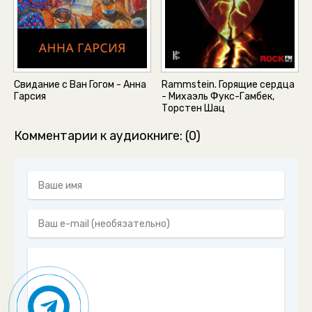
50
51
52
53
Свидание с Ван Гогом - Анна
Rammstein. Горящие сердца
Гарсия
- Михаэль Фукс-Гамбек,
54
Торстен Шац
Комментарии к аудиокниге: (0)