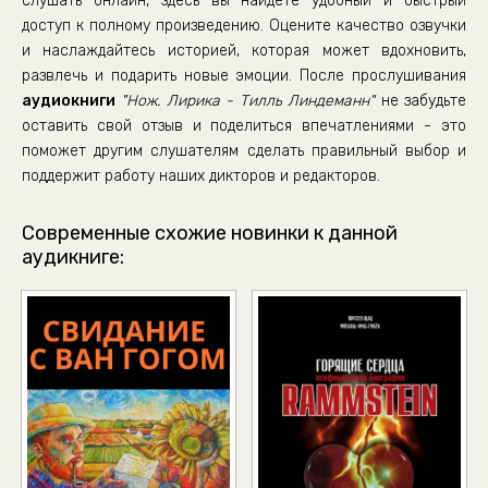
слушать онлайн, здесь вы найдете удобный и быстрый
36
доступ к полному произведению. Оцените качество озвучки
и наслаждайтесь историей, которая может вдохновить,
37
развлечь и подарить новые эмоции. После прослушивания
38
аудиокниги
"Нож. Лирика - Тилль Линдеманн"
не забудьте
39
оставить свой отзыв и поделиться впечатлениями - это
поможет другим слушателям сделать правильный выбор и
40
поддержит работу наших дикторов и редакторов.
41
42
Современные схожие новинки к данной
аудикниге:
43
44
45
46
47
48
49