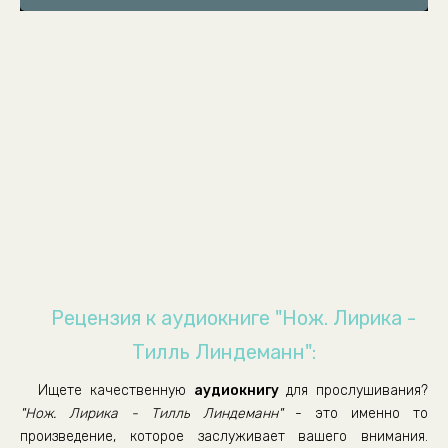
08
09
10
11
12
13
14
15
16
17
Рецензия к аудиокниге "Нож. Лирика -
18
Тилль Линдеманн":
19
Ищете качественную
аудиокнигу
для прослушивания?
20
"Нож. Лирика - Тилль Линдеманн"
- это именно то
21
произведение, которое заслуживает вашего внимания.