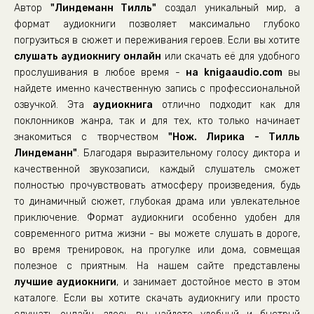
Автор
"Линдеманн Тилль"
создал уникальный мир, а
22
формат аудиокниги позволяет максимально глубоко
23
погрузиться в сюжет и переживания героев. Если вы хотите
слушать аудиокнигу онлайн
24
или скачать её для удобного
прослушивания в любое время -
на knigaaudio.com
вы
25
найдете именно качественную запись с профессиональной
26
озвучкой. Эта
аудиокнига
отлично подходит как для
поклонников жанра, так и для тех, кто только начинает
27
знакомиться с творчеством
"Нож. Лирика - Тилль
28
Линдеманн"
. Благодаря выразительному голосу диктора и
29
качественной звукозаписи, каждый слушатель сможет
полностью прочувствовать атмосферу произведения, будь
30
то динамичный сюжет, глубокая драма или увлекательное
31
приключение. Формат аудиокниги особенно удобен для
современного ритма жизни - вы можете слушать в дороге,
32
во время тренировок, на прогулке или дома, совмещая
33
полезное с приятным. На нашем сайте представлены
34
лучшие аудиокниги
, и занимает достойное место в этом
каталоге. Если вы хотите скачать аудиокнигу или просто
35