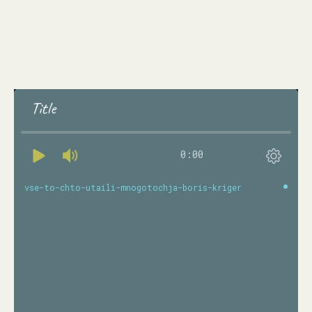
Title
0:00
vse-to-chto-utaili-mnogotochja-boris-kriger