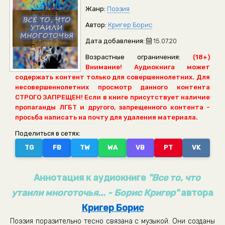
Жанр:
Поэзия
Автор:
Кригер Борис
Дата добавления:
15.07.20
Возрастные ограничения:
(18+)
Внимание! Аудиокнига может
содержать контент только для совершеннолетних. Для
несовершеннолетних просмотр данного контента
СТРОГО ЗАПРЕЩЕН! Если в книге присутствует наличие
пропаганды ЛГБТ и другого, запрещенного контента -
просьба написать на почту для удаления материала.
Поделиться в сетях:
TG
FB
TW
WA
VB
PT
VK
Аннотация к аудиокниге
"Все то, что
утаили многоточья... - Борис Кригер"
автора
Кригер Борис
Поэзия поразительно тесно связана с музыкой. Они созданы