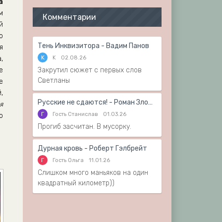
а
м
Комментарии
й
о
Тень Инквизитора - Вадим Панов
я
K
K
02.08.26
,
е
Закрутил сюжет с первых слов
Светланы
е
,
Русские не сдаются! - Роман Злотников
я
Г
Гость Станислав
01.03.26
о
Прогиб засчитан. В мусорку.
Дурная кровь - Роберт Гэлбрейт
Г
Гость Ольга
11.01.26
Слишком много маньяков на один
квадратный километр))