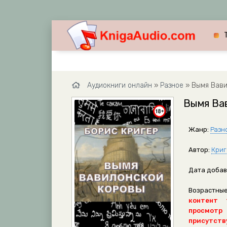
Аудиокниги онлайн
»
Разное
» Вымя Вави
Вымя Вав
Жанр:
Разн
Автор:
Криг
Дата добав
Возрастные
контент 
просмотр
присутству