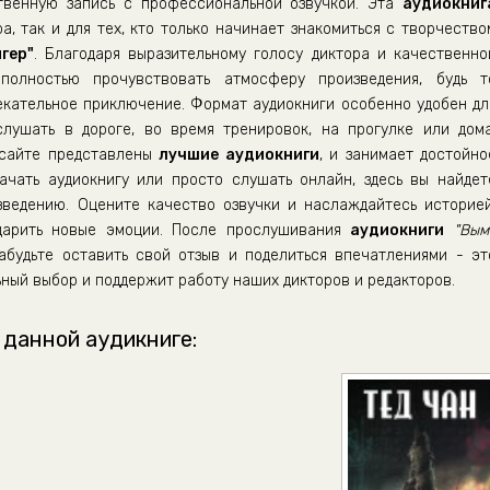
венную запись с профессиональной озвучкой. Эта
аудиокниг
а, так и для тех, кто только начинает знакомиться с творчество
гер"
. Благодаря выразительному голосу диктора и качественно
полностью прочувствовать атмосферу произведения, будь т
екательное приключение. Формат аудиокниги особенно удобен дл
ушать в дороге, во время тренировок, на прогулке или дома
 сайте представлены
лучшие аудиокниги
, и занимает достойно
ачать аудиокнигу или просто слушать онлайн, здесь вы найдет
зведению. Оцените качество озвучки и наслаждайтесь историей
одарить новые эмоции. После прослушивания
аудиокниги
"Вым
будьте оставить свой отзыв и поделиться впечатлениями - эт
ный выбор и поддержит работу наших дикторов и редакторов.
 данной аудикниге: