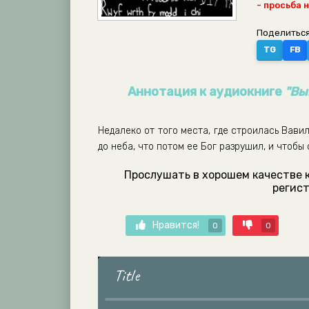
- просьба 
Поделиться
TG
FB
Аннотация к аудиокниге
"Вы
Недалеко от того места, где строилась Вави
до неба, что потом ее Бог разрушил, и чтобы
Прослушать в хорошем качестве к
регист
Нравится!
0
0
Title