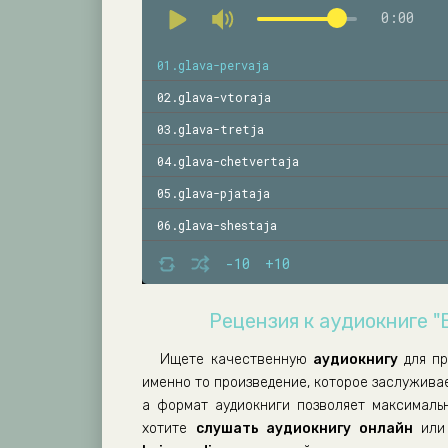
0:00
01.glava-pervaja
02.glava-vtoraja
03.glava-tretja
04.glava-chetvertaja
05.glava-pjataja
06.glava-shestaja
07.glava-sedmaja
-10
+10
08.glava-vosmaja
Рецензия к аудиокниге "
09.glava-devjataja
10.glava-desjataja
Ищете качественную
аудиокнигу
для п
именно то произведение, которое заслужива
а формат аудиокниги позволяет максималь
хотите
слушать аудиокнигу онлайн
или 