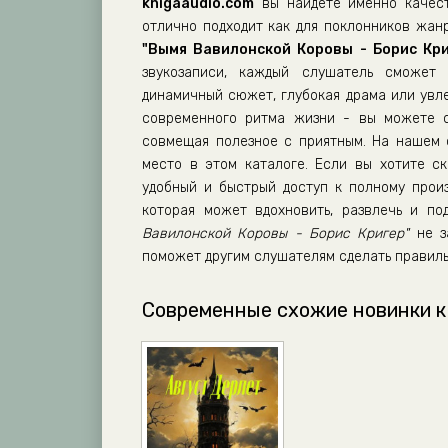
knigaaudio.com
вы найдете именно качест
отлично подходит как для поклонников жанр
"Вымя Вавилонской Коровы - Борис Кри
звукозаписи, каждый слушатель сможет 
динамичный сюжет, глубокая драма или увл
современного ритма жизни - вы можете сл
совмещая полезное с приятным. На нашем
место в этом каталоге. Если вы хотите ск
удобный и быстрый доступ к полному прои
которая может вдохновить, развлечь и п
Вавилонской Коровы - Борис Кригер"
не за
поможет другим слушателям сделать правиль
Современные схожие новинки к