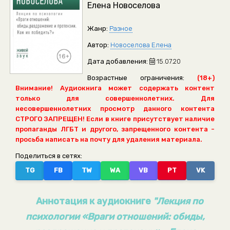
Елена Новоселова
Жанр:
Разное
Автор:
Новоселова Елена
Дата добавления:
15.07.20
Возрастные ограничения:
(18+)
Внимание! Аудиокнига может содержать контент
только для совершеннолетних. Для
несовершеннолетних просмотр данного контента
СТРОГО ЗАПРЕЩЕН! Если в книге присутствует наличие
пропаганды ЛГБТ и другого, запрещенного контента -
просьба написать на почту для удаления материала.
Поделиться в сетях:
TG
FB
TW
WA
VB
PT
VK
Аннотация к аудиокниге
"Лекция по
психологии «Враги отношений: обиды,