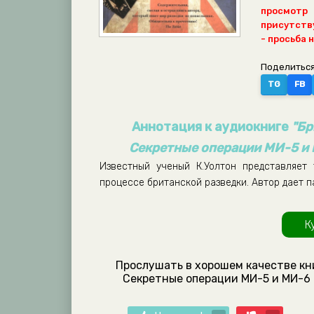
просмотр
присутству
- просьба 
Поделиться
TG
FB
Аннотация к аудиокниге
"Бр
Секретные операции МИ-5 и 
Известный ученый К.Уолтон представляет
процессе британской разведки. Автор дает 
К
Прослушать в хорошем качестве кн
Секретные операции МИ-5 и МИ-6 