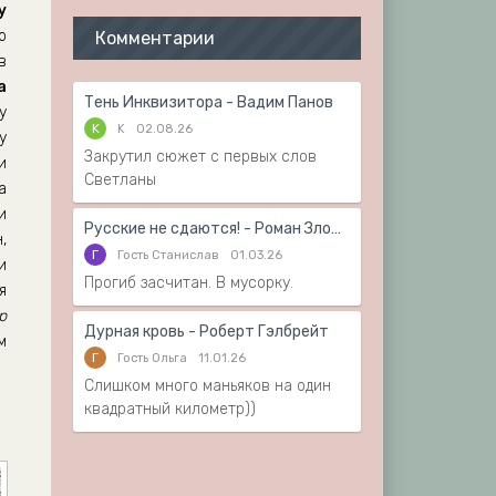
у
о
Комментарии
в
а
Тень Инквизитора - Вадим Панов
у
K
K
02.08.26
у
Закрутил сюжет с первых слов
и
Светланы
а
и
Русские не сдаются! - Роман Злотников
,
Г
Гость Станислав
01.03.26
и
Прогиб засчитан. В мусорку.
я
р
Дурная кровь - Роберт Гэлбрейт
м
Г
Гость Ольга
11.01.26
Слишком много маньяков на один
квадратный километр))