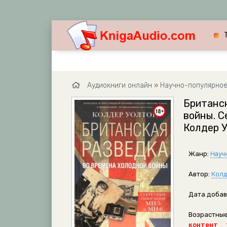
Аудиокниги онлайн
»
Научно-популярно
Британск
войны. С
Колдер 
Жанр:
Науч
Автор:
Колд
Дата добав
Возрастные
контент 