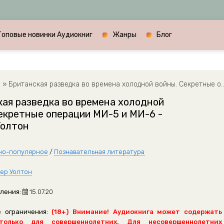
Топовые новинки Аудиокниг
Жанры
Блог
е
» Британская разведка во времена холодной войны. Секретные операции МИ-5 и МИ-6 - Колдер Уолтон
ая разведка во времена холодной
екретные операции МИ-5 и МИ-6 -
Уолтон
но-популярное
/
Познавательная литература
ер Уолтон
ления:
15.07.20
 ограничения:
(18+) Внимание! Аудиокнига может содержать
только для совершеннолетних. Для несовершеннолетних