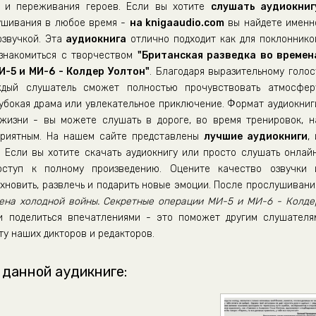
т и переживания героев. Если вы хотите
слушать аудиокниг
лушивания в любое время -
на knigaaudio.com
вы найдете именн
озвучкой. Эта
аудиокнига
отлично подходит как для поклоннико
т знакомиться с творчеством
"Британская разведка во времен
-5 и МИ-6 - Колдер Уолтон"
. Благодаря выразительному голос
аждый слушатель сможет полностью прочувствовать атмосфер
лубокая драма или увлекательное приключение. Формат аудиокниг
жизни - вы можете слушать в дороге, во время тренировок, н
приятным. На нашем сайте представлены
лучшие аудиокниги
, 
 Если вы хотите скачать аудиокнигу или просто слушать онлайн
ступ к полному произведению. Оцените качество озвучки 
хновить, развлечь и подарить новые эмоции. После прослушивани
мена холодной войны. Секретные операции МИ-5 и МИ-6 - Колде
и поделиться впечатлениями - это поможет другим слушателя
ту наших дикторов и редакторов.
 данной аудикниге: