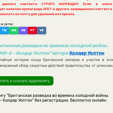
 данного контента СТРОГО ЗАПРЕЩЕН! Если в книге
ет наличие пропаганды ЛГБТ и другого, запрещенного контента
написать на почту для удаления материала.
 в сетях:
TW
WA
VB
PT
VK
итанская разведка во времена холодной войны.
МИ-6 - Колдер Уолтон"
автора
Колдер Уолтон
 тайную историю конца Британской империи и участие в это
панорамный обзор секретных действий правительства: от шпионаж
упить и скачать аудиокнигу
игу "Британская разведка во времена холодной войны.
- Колдер Уолтон" без регистрации, бесплатно онлайн