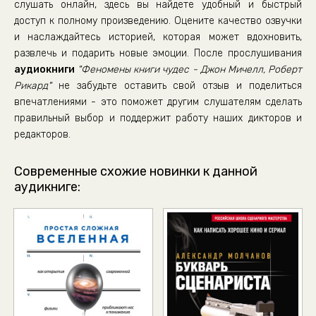
слушать онлайн, здесь вы найдете удобный и быстрый
доступ к полному произведению. Оцените качество озвучки
0037
и наслаждайтесь историей, которая может вдохновить,
0038
развлечь и подарить новые эмоции. После прослушивания
0039
аудиокниги
"Феномены книги чудес - Джон Мичелл, Роберт
Рикард"
не забудьте оставить свой отзыв и поделиться
0040
впечатлениями - это поможет другим слушателям сделать
0041
правильный выбор и поддержит работу наших дикторов и
редакторов.
0042
0043
Современные схожие новинки к данной
0044
аудикниге:
0045
0046
0047
0048
0049
0050