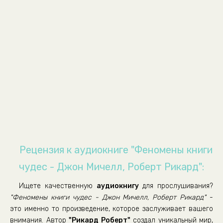
0009
0010
0011
0012
0013
0014
0015
0016
0017
Рецензия к аудиокниге "Феномены книги
0018
чудес - Джон Мичелл, Роберт Рикард":
0019
Ищете качественную
аудиокнигу
для прослушивания?
0020
"Феномены книги чудес - Джон Мичелл, Роберт Рикард"
-
0021
это именно то произведение, которое заслуживает вашего
внимания. Автор
"Рикард Роберт"
создал уникальный мир,
0022