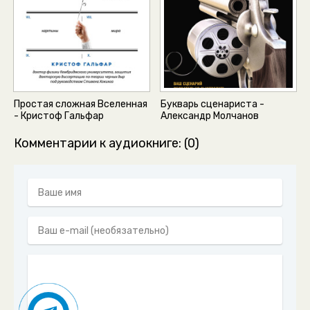
0051
0052
0053
0054
Простая сложная Вселенная
Букварь сценариста -
0055
- Кристоф Гальфар
Александр Молчанов
0056
Комментарии к аудиокниге: (0)
0057
0058
0059
0060
0061
0062
0063
0064