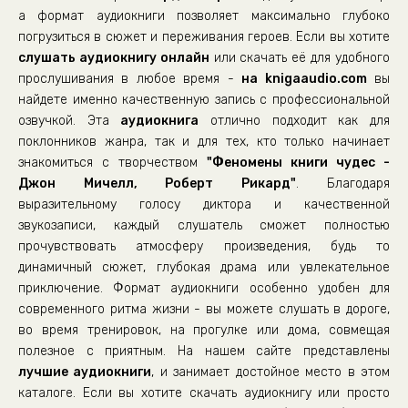
а формат аудиокниги позволяет максимально глубоко
0023
погрузиться в сюжет и переживания героев. Если вы хотите
слушать аудиокнигу онлайн
0024
или скачать её для удобного
прослушивания в любое время -
на knigaaudio.com
вы
0025
найдете именно качественную запись с профессиональной
0026
озвучкой. Эта
аудиокнига
отлично подходит как для
поклонников жанра, так и для тех, кто только начинает
0027
знакомиться с творчеством
"Феномены книги чудес -
0028
Джон Мичелл, Роберт Рикард"
. Благодаря
0029
выразительному голосу диктора и качественной
звукозаписи, каждый слушатель сможет полностью
0030
прочувствовать атмосферу произведения, будь то
0031
динамичный сюжет, глубокая драма или увлекательное
приключение. Формат аудиокниги особенно удобен для
0032
современного ритма жизни - вы можете слушать в дороге,
0033
во время тренировок, на прогулке или дома, совмещая
0034
полезное с приятным. На нашем сайте представлены
лучшие аудиокниги
, и занимает достойное место в этом
0035
каталоге. Если вы хотите скачать аудиокнигу или просто
0036