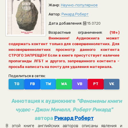
Жанр:
Научно-популярное
Автор:
Рикард Роберт
Дата добавления:
15.07.20
Возрастные ограничения:
(18+)
Внимание! Аудиокнига может
содержать контент только для совершеннолетних. Для
несовершеннолетних просмотр данного контента
СТРОГО ЗАПРЕЩЕН! Если в книге присутствует наличие
пропаганды ЛГБТ и другого, запрещенного контента -
просьба написать на почту для удаления материала.
Поделиться в сетях:
TG
FB
TW
WA
VB
PT
VK
Аннотация к аудиокниге
"Феномены книги
чудес - Джон Мичелл, Роберт Рикард"
автора
Рикард Роберт
В этой книге английских авторов описаны явления и