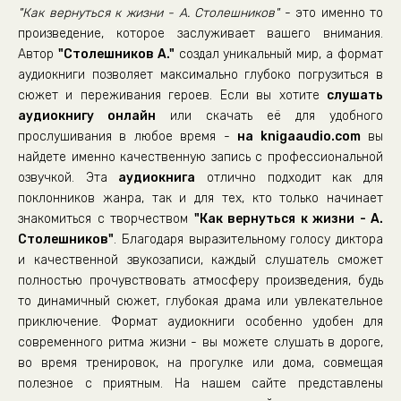
Untitled
"Как вернуться к жизни - А. Столешников"
- это именно то
Untitled
произведение, которое заслуживает вашего внимания.
Автор
"Столешников А."
создал уникальный мир, а формат
Untitled
аудиокниги позволяет максимально глубоко погрузиться в
Untitled
сюжет и переживания героев. Если вы хотите
слушать
аудиокнигу онлайн
Untitled
или скачать её для удобного
прослушивания в любое время -
на knigaaudio.com
вы
Untitled
найдете именно качественную запись с профессиональной
Untitled
озвучкой. Эта
аудиокнига
отлично подходит как для
поклонников жанра, так и для тех, кто только начинает
Untitled
знакомиться с творчеством
"Как вернуться к жизни - А.
Untitled
Столешников"
. Благодаря выразительному голосу диктора
и качественной звукозаписи, каждый слушатель сможет
полностью прочувствовать атмосферу произведения, будь
то динамичный сюжет, глубокая драма или увлекательное
приключение. Формат аудиокниги особенно удобен для
современного ритма жизни - вы можете слушать в дороге,
во время тренировок, на прогулке или дома, совмещая
полезное с приятным. На нашем сайте представлены