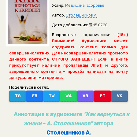
Жанр:
Медицина, здоровье
Автор:
Столешников А.
Дата добавления:
15.07.20
Возрастные ограничения:
(18+)
Внимание! Аудиокнига может
содержать контент только для
совершеннолетних. Для несовершеннолетних просмотр
данного контента СТРОГО ЗАПРЕЩЕН! Если в книге
присутствует наличие пропаганды ЛГБТ и другого,
запрещенного контента - просьба написать на почту
для удаления материала.
Поделиться в сетях:
TG
FB
TW
WA
VB
PT
VK
Аннотация к аудиокниге
"Как вернуться к
жизни - А. Столешников"
автора
Столешников А.