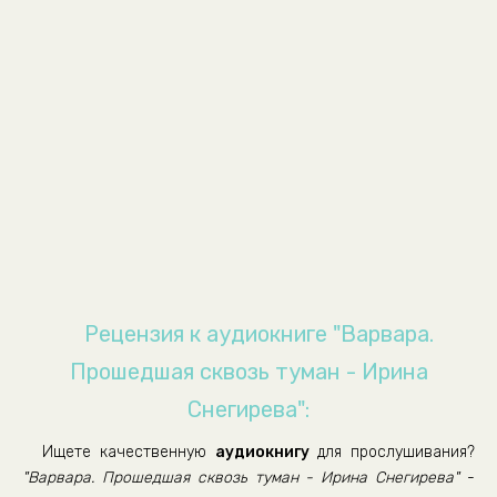
00008-
00009-
00010-
00011-
00012-
00013-
00014-
00015-
00016-
Рецензия к аудиокниге "Варвара.
00017-
Прошедшая сквозь туман - Ирина
00018-
Снегирева":
00019-
Ищете качественную
аудиокнигу
для прослушивания?
00020-
"Варвара. Прошедшая сквозь туман - Ирина Снегирева"
-
00021-