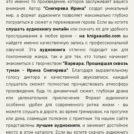
это именно то произведение, которое заслуживает вашего
внимания. Автор
"Снегирева Ирина"
создал уникальный
00022-
мир, а формат аудиокниги позволяет максимально глубоко
погрузиться в сюжет и переживания героев. Если вы хотите
слушать аудиокнигу онлайн
или скачать её для удобного
прослушивания в любое время -
на knigaaudio.com
вы
найдете именно качественную запись с профессиональной
озвучкой. Эта
аудиокнига
отлично подходит как для
поклонников жанра, так и для тех, кто только начинает
знакомиться с творчеством
"Варвара. Прошедшая сквозь
туман - Ирина Снегирева"
. Благодаря выразительному
голосу диктора и качественной звукозаписи, каждый
слушатель сможет полностью прочувствовать атмосферу
произведения, будь то динамичный сюжет, глубокая драма
или увлекательное приключение. Формат аудиокниги
особенно удобен для современного ритма жизни - вы
можете слушать в дороге, во время тренировок, на прогулке
или дома, совмещая полезное с приятным. На нашем сайте
представлены
лучшие аудиокниги
, и занимает достойное
место в этом каталоге. Если вы хотите скачать аудиокнигу