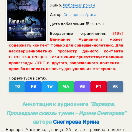
Жанр:
Любовный роман
Автор:
Снегирева Ирина
Дата добавления:
15.07.20
Возрастные ограничения:
(18+)
Внимание! Аудиокнига может
содержать контент только для совершеннолетних. Для
несовершеннолетних просмотр данного контента
СТРОГО ЗАПРЕЩЕН! Если в книге присутствует наличие
пропаганды ЛГБТ и другого, запрещенного контента -
просьба написать на почту для удаления материала.
Поделиться в сетях:
TG
FB
TW
WA
VB
PT
VK
Аннотация к аудиокниге
"Варвара.
Прошедшая сквозь туман - Ирина Снегирева"
автора
Снегирева Ирина
Варвара Малинина, девица 26-ти лет решила поменять