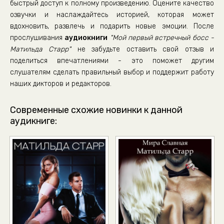
быстрый доступ к полному произведению. Оцените качество
озвучки и наслаждайтесь историей, которая может
37
вдохновить, развлечь и подарить новые эмоции. После
38
прослушивания
аудиокниги
"Мой первый встречный босс -
39
Матильда Старр"
не забудьте оставить свой отзыв и
поделиться впечатлениями - это поможет другим
40
слушателям сделать правильный выбор и поддержит работу
41
наших дикторов и редакторов.
42
Современные схожие новинки к данной
43
аудикниге:
44
45
46
47
48