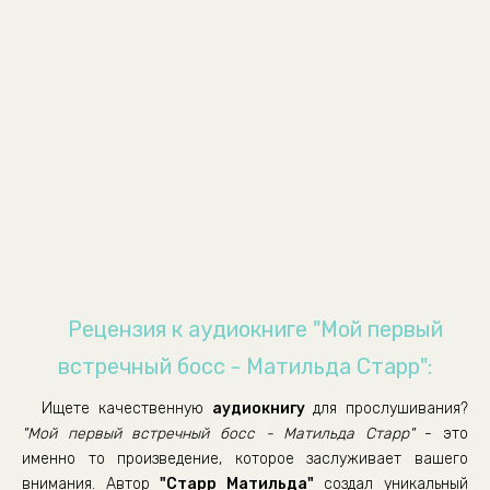
09
10
11
12
13
14
15
16
17
Рецензия к аудиокниге "Мой первый
18
встречный босс - Матильда Старр":
19
Ищете качественную
аудиокнигу
для прослушивания?
20
"Мой первый встречный босс - Матильда Старр"
- это
21
именно то произведение, которое заслуживает вашего
внимания. Автор
"Старр Матильда"
создал уникальный
22