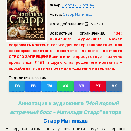
Жанр:
Любовный роман
Автор:
Старр Матильда
Дата добавления:
15.07.20
Возрастные ограничения:
(18+)
Внимание! Аудиокнига может
содержать контент только для совершеннолетних. Для
несовершеннолетних просмотр данного контента
СТРОГО ЗАПРЕЩЕН! Если в книге присутствует наличие
пропаганды ЛГБТ и другого, запрещенного контента -
просьба написать на почту для удаления материала.
Поделиться в сетях:
TG
FB
TW
WA
VB
PT
VK
Аннотация к аудиокниге
"Мой первый
встречный босс - Матильда Старр"
автора
Старр Матильда
В сердцах высказанная угроза выйти замуж за первого