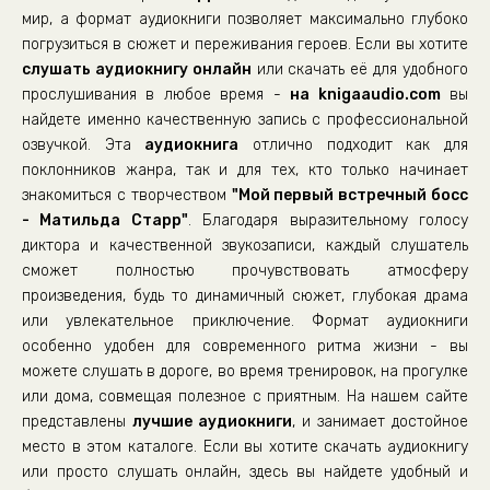
мир, а формат аудиокниги позволяет максимально глубоко
23
погрузиться в сюжет и переживания героев. Если вы хотите
слушать аудиокнигу онлайн
24
или скачать её для удобного
прослушивания в любое время -
на knigaaudio.com
вы
25
найдете именно качественную запись с профессиональной
26
озвучкой. Эта
аудиокнига
отлично подходит как для
поклонников жанра, так и для тех, кто только начинает
27
знакомиться с творчеством
"Мой первый встречный босс
28
- Матильда Старр"
. Благодаря выразительному голосу
29
диктора и качественной звукозаписи, каждый слушатель
сможет полностью прочувствовать атмосферу
30
произведения, будь то динамичный сюжет, глубокая драма
31
или увлекательное приключение. Формат аудиокниги
особенно удобен для современного ритма жизни - вы
32
можете слушать в дороге, во время тренировок, на прогулке
33
или дома, совмещая полезное с приятным. На нашем сайте
34
представлены
лучшие аудиокниги
, и занимает достойное
место в этом каталоге. Если вы хотите скачать аудиокнигу
35
или просто слушать онлайн, здесь вы найдете удобный и
36