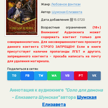
Жанр:
Любовное фэнтези
Автор:
Шумская Елизавета
Дата добавления:
15.07.20
Возрастные ограничения:
(18+)
Внимание! Аудиокнига может
содержать контент только для
совершеннолетних. Для несовершеннолетних просмотр
данного контента СТРОГО ЗАПРЕЩЕН! Если в книге
присутствует наличие пропаганды ЛГБТ и другого,
запрещенного контента - просьба написать на почту
для удаления материала.
Поделиться в сетях:
TG
FB
TW
WA
VB
PT
VK
Аннотация к аудиокниге
"Соло для демона
- Елизавета Шумская"
автора
Шумская
Елизавета