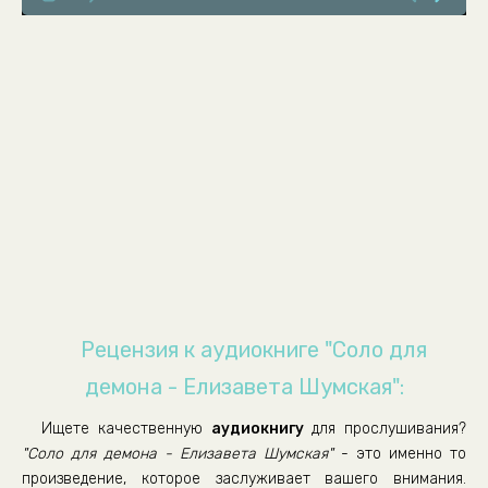
08_Соло для демона
09_Соло для демона
10_Соло для демона
11_Соло для демона
12_Соло для демона
13_Соло для демона
14_Соло для демона
15_Соло для демона
16_Соло для демона
17_Соло для демона
Рецензия к аудиокниге "Соло для
18_Соло для демона
демона - Елизавета Шумская":
19_Соло для демона
Ищете качественную
аудиокнигу
для прослушивания?
"Соло для демона - Елизавета Шумская"
- это именно то
произведение, которое заслуживает вашего внимания.