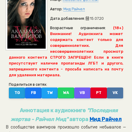
Автор:
Мид Райчел
Дата добавления:
15.07.20
Возрастные ограничения:
(18+)
Внимание! Аудиокнига может
содержать контент только для
совершеннолетних. Для
несовершеннолетних просмотр
данного контента СТРОГО ЗАПРЕЩЕН! Если в книге
присутствует наличие пропаганды ЛГБТ и другого,
запрещенного контента - просьба написать на почту
для удаления материала.
Поделиться в сетях:
TG
FB
TW
WA
VB
PT
VK
Аннотация к аудиокниге
"Последняя
жертва - Райчел Мид"
автора
Мид Райчел
В сообществе вампиров произошло событие небывалое —