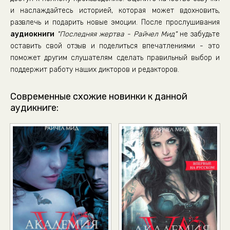
и наслаждайтесь историей, которая может вдохновить,
Глава 26.
развлечь и подарить новые эмоции. После прослушивания
Глава 27.
аудиокниги
"Последняя жертва - Райчел Мид"
не забудьте
Глава 28. Часть 1.
оставить свой отзыв и поделиться впечатлениями - это
поможет другим слушателям сделать правильный выбор и
Глава 28.Часть 2.
поддержит работу наших дикторов и редакторов.
Глава 29. Часть 1.
Глава 29. Часть 2.
Современные схожие новинки к данной
аудикниге:
Глава 30.
Глава 31.
Глава 32.
Глава 33.
Глава 34.
Глава 35. Часть 1.
Глава 35. Часть 2.
Глава 36. Финал.