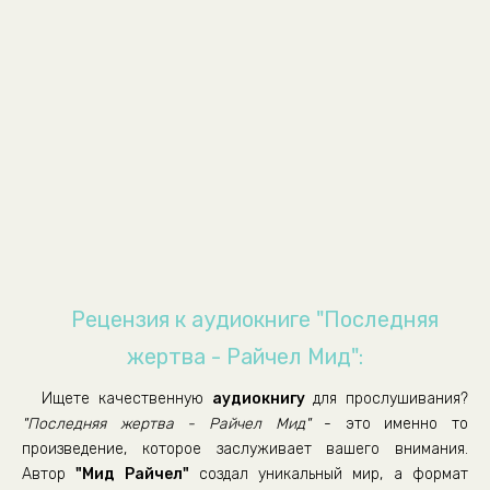
Глава 6. Часть 2.
Глава 7. Часть 1.
Глава 7. Часть 2.
Глава 8. Часть 1.
Глава 8. Часть 2.
Глава 8. Часть 3.
Глава 9. Часть 1.
Глава 9. Часть 2.
Глава 10.
Рецензия к аудиокниге "Последняя
Глава 11. Часть 1.
жертва - Райчел Мид":
Глава 11. Часть 2.
Ищете качественную
аудиокнигу
для прослушивания?
Глава 12. Часть 1.
"Последняя жертва - Райчел Мид"
- это именно то
Глава 12. Часть 2.
произведение, которое заслуживает вашего внимания.
Автор
"Мид Райчел"
создал уникальный мир, а формат
Глава 13.