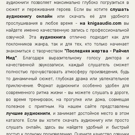
аудиокниги позволяет максимально глубоко погрузиться в
Глава 14.
сюжет и переживания героев. Если вы хотите
слушать
аудиокнигу онлайн
Глава 15. Часть 1.
или скачать её для удобного
прослушивания в любое время -
на knigaaudio.com
вы
Глава 15. Часть 2.
найдете именно качественную запись с профессиональной
Глава 16. Часть 1.
озвучкой. Эта
аудиокнига
отлично подходит как для
поклонников жанра, так и для тех, кто только начинает
Глава 16. Часть 2.
знакомиться с творчеством
"Последняя жертва - Райчел
Глава 17.
Мид"
. Благодаря выразительному голосу диктора и
Глава 18.
качественной звукозаписи, каждый слушатель сможет
полностью прочувствовать атмосферу произведения, будь
Глава 19.
то динамичный сюжет, глубокая драма или увлекательное
Глава 20.
приключение. Формат аудиокниги особенно удобен для
современного ритма жизни - вы можете слушать в дороге,
Глава 21.
во время тренировок, на прогулке или дома, совмещая
Глава 22.
полезное с приятным. На нашем сайте представлены
Глава 23.
лучшие аудиокниги
, и занимает достойное место в этом
каталоге. Если вы хотите скачать аудиокнигу или просто
Глава 24.
слушать онлайн, здесь вы найдете удобный и быстрый
Глава 25.
доступ к полному произведению. Оцените качество озвучки