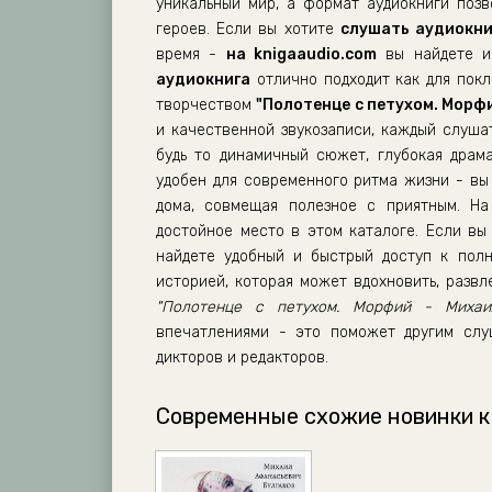
уникальный мир, а формат аудиокниги поз
героев. Если вы хотите
слушать аудиокни
время -
на knigaaudio.com
вы найдете им
аудиокнига
отлично подходит как для покло
творчеством
"Полотенце с петухом. Морфи
и качественной звукозаписи, каждый слуша
будь то динамичный сюжет, глубокая драм
удобен для современного ритма жизни - вы 
дома, совмещая полезное с приятным. Н
достойное место в этом каталоге. Если вы 
найдете удобный и быстрый доступ к полн
историей, которая может вдохновить, разв
"Полотенце с петухом. Морфий - Михаи
впечатлениями - это поможет другим слу
дикторов и редакторов.
Современные схожие новинки к