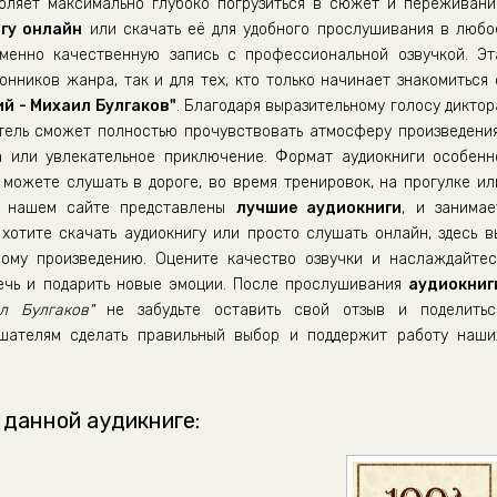
воляет максимально глубоко погрузиться в сюжет и переживани
гу онлайн
или скачать её для удобного прослушивания в любо
енно качественную запись с профессиональной озвучкой. Эт
нников жанра, так и для тех, кто только начинает знакомиться 
й - Михаил Булгаков"
. Благодаря выразительному голосу диктор
тель сможет полностью прочувствовать атмосферу произведения
а или увлекательное приключение. Формат аудиокниги особенн
можете слушать в дороге, во время тренировок, на прогулке ил
а нашем сайте представлены
лучшие аудиокниги
, и занимае
хотите скачать аудиокнигу или просто слушать онлайн, здесь в
ому произведению. Оцените качество озвучки и наслаждайтес
лечь и подарить новые эмоции. После прослушивания
аудиокниг
л Булгаков"
не забудьте оставить свой отзыв и поделитьс
шателям сделать правильный выбор и поддержит работу наши
 данной аудикниге: