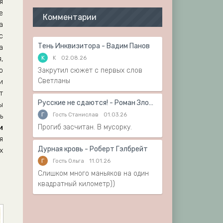
я
е
Комментарии
а
с
Тень Инквизитора - Вадим Панов
а
K
K
02.08.26
,
о
Закрутил сюжет с первых слов
Светланы
и
т
Русские не сдаются! - Роман Злотников
ы
Г
Гость Станислав
01.03.26
ь
Прогиб засчитан. В мусорку.
и
я
Дурная кровь - Роберт Гэлбрейт
х
Г
Гость Ольга
11.01.26
Слишком много маньяков на один
квадратный километр))