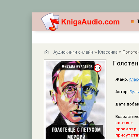
Аудиокниги онлайн
»
Классика
» Полотен
Полотенц
Жанр:
Клас
Автор:
Булг
Дата добав
Возрастные
контент 
просмотр
присутству