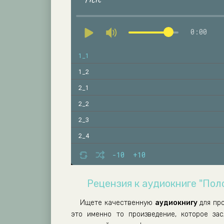
0:00
1_1
1_2
2_1
2_2
2_3
2_4
2_5
-10
+10
2_6
Рецензия к аудиокниге "Пол
2_7
2_8
Ищете качественную
аудиокнигу
для пр
это именно то произведение, которое за