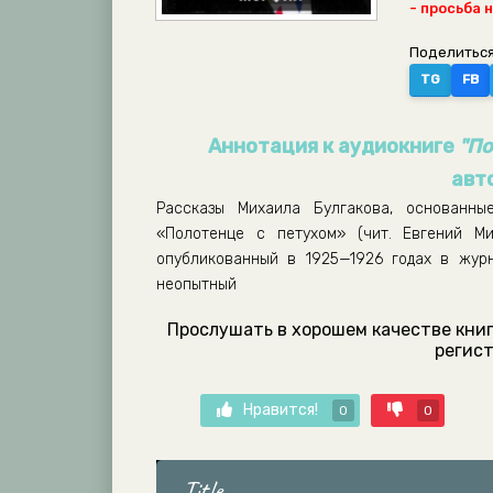
- просьба 
Поделиться
TG
FB
Аннотация к аудиокниге
"По
авт
Рассказы Михаила Булгакова, основанны
«Полотенце с петухом» (чит. Евгений М
опубликованный в 1925—1926 годах в жур
неопытный
Прослушать в хорошем качестве книг
регист
Нравится!
0
0
Title