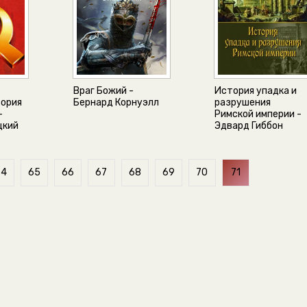
Враг Божий -
История упадка и
тория
Бернард Корнуэлл
разрушения
-
Римской империи -
цкий
Эдвард Гиббон
64
65
66
67
68
69
70
71