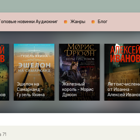
Топовые новинки Аудиокниг
Жанры
Блог
Эшелон на
Железный
Летоисчислен
Самарканд -
король - Морис
от Иоанна -
нов
Гузель Яхина
Дрюон
Алексей Ивано
 71