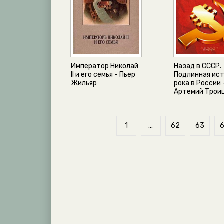
Император Николай
Назад в СССР.
II и его семья - Пьер
Подлинная ис
Жильяр
рока в России 
Артемий Трои
1
...
62
63