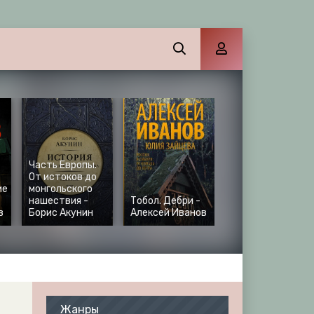
Часть Европы.
От истоков до
ие
монгольского
нашествия -
Тобол. Дебри -
в
Борис Акунин
Алексей Иванов
Жанры