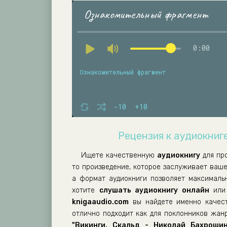
Ознакомительный фрагмент
0:00
Ознакомительный фрагмент
-10
+10
Рецензия к аудиокниге
Ищете качественную
аудиокнигу
для пр
то произведение, которое заслуживает ваш
а формат аудиокниги позволяет максималь
хотите
слушать аудиокнигу онлайн
или 
knigaaudio.com
вы найдете именно качест
отлично подходит как для поклонников жанр
"Викинги. Скальд - Николай Бахрошин