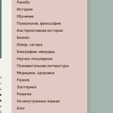
Ранобэ
История
Обучение
Психология, философия
Альтернативная история
Бизнес
Юмор, сатира
Биографии, мемуары
Научно-популярное
Познавательная литература
Медицина, здоровье
о
Разное
,
Эзотерика
ы
Религия
а
а
На иностранных языках
м
Блог
й