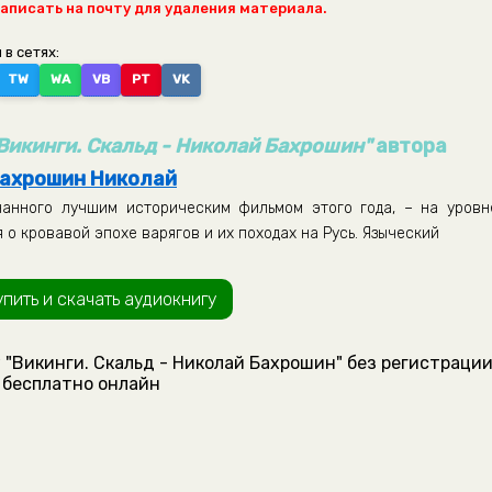
написать на почту для удаления материала.
 в сетях:
TW
WA
VB
PT
VK
Викинги. Скальд - Николай Бахрошин"
автора
ахрошин Николай
анного лучшим историческим фильмом этого года, – на уровн
 о кровавой эпохе варягов и их походах на Русь. Языческий
упить и скачать аудиокнигу
 "Викинги. Скальд - Николай Бахрошин" без регистрации
бесплатно онлайн