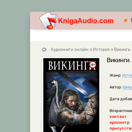
Аудиокниги онлайн
»
История
» Викинги.
Викинги.
Жанр:
Исто
Автор:
Бахр
Дата добав
Возрастные
контент 
просмотр
присутству