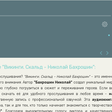
 "Викинги. Скальд - Николай Бахрошин":
ослушивания?
"Викинги. Скальд - Николай Бахрошин"
- это именн
его внимания. Автор
"Бахрошин Николай"
создал уникальный мир
но глубоко погрузиться в сюжет и переживания героев. Если в
скачать её для удобного прослушивания в любое время -
н
венную запись с профессиональной озвучкой. Эта
аудиокниг
а, так и для тех, кто только начинает знакомиться с творчество
"
. Благодаря выразительному голосу диктора и качественно