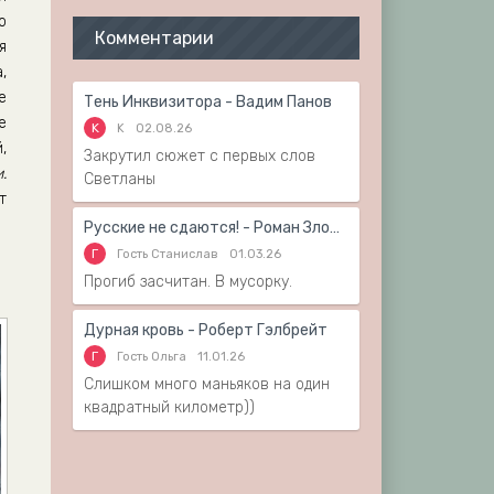
о
Комментарии
я
,
е
Тень Инквизитора - Вадим Панов
е
K
K
02.08.26
,
Закрутил сюжет с первых слов
.
Светланы
т
Русские не сдаются! - Роман Злотников
Г
Гость Станислав
01.03.26
Прогиб засчитан. В мусорку.
Дурная кровь - Роберт Гэлбрейт
Г
Гость Ольга
11.01.26
Слишком много маньяков на один
квадратный километр))