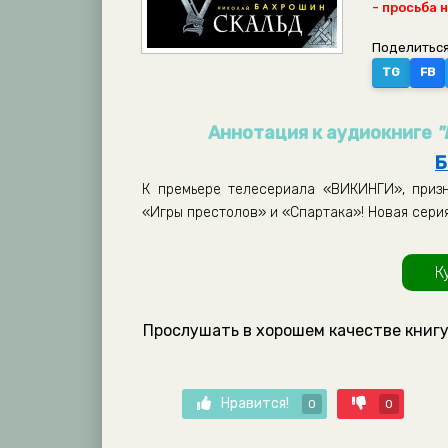
- просьба 
Поделиться
TG
FB
Аннотация к аудиокниге
"
Б
К премьере телесериала «ВИКИНГИ», призн
«Игры престолов» и «Спартака»! Новая серия
К
Прослушать в хорошем качестве книгу
Нравится!
0
0