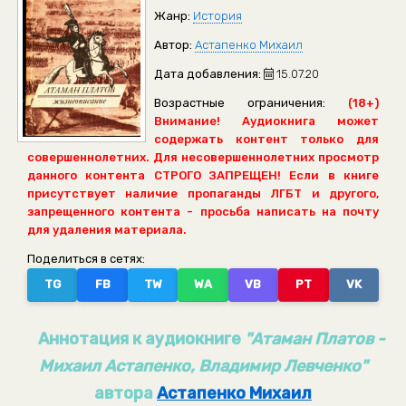
Жанр:
История
Автор:
Астапенко Михаил
Дата добавления:
15.07.20
Возрастные ограничения:
(18+)
Внимание! Аудиокнига может
содержать контент только для
совершеннолетних. Для несовершеннолетних просмотр
данного контента СТРОГО ЗАПРЕЩЕН! Если в книге
присутствует наличие пропаганды ЛГБТ и другого,
запрещенного контента - просьба написать на почту
для удаления материала.
Поделиться в сетях:
TG
FB
TW
WA
VB
PT
VK
Аннотация к аудиокниге
"Атаман Платов -
Михаил Астапенко, Владимир Левченко"
автора
Астапенко Михаил