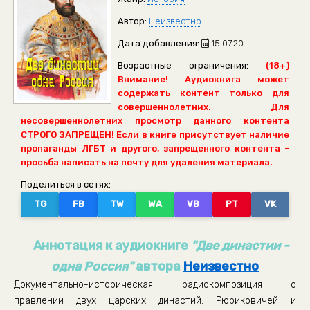
Автор:
Неизвестно
Дата добавления:
15.07.20
Возрастные ограничения:
(18+)
Внимание! Аудиокнига может
содержать контент только для
совершеннолетних. Для
несовершеннолетних просмотр данного контента
СТРОГО ЗАПРЕЩЕН! Если в книге присутствует наличие
пропаганды ЛГБТ и другого, запрещенного контента -
просьба написать на почту для удаления материала.
Поделиться в сетях:
TG
FB
TW
WA
VB
PT
VK
Аннотация к аудиокниге
"Две династии -
одна Россия"
автора
Неизвестно
Документально-историческая радиокомпозиция о
правлении двух царских династий: Рюриковичей и