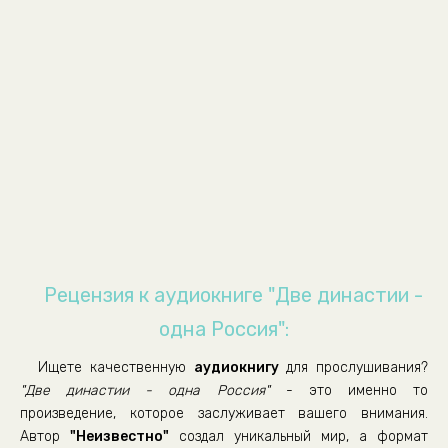
09
10
11
12
13
14
15
Рецензия к аудиокниге "Две династии -
одна Россия":
Ищете качественную
аудиокнигу
для прослушивания?
"Две династии - одна Россия"
- это именно то
произведение, которое заслуживает вашего внимания.
Автор
"Неизвестно"
создал уникальный мир, а формат