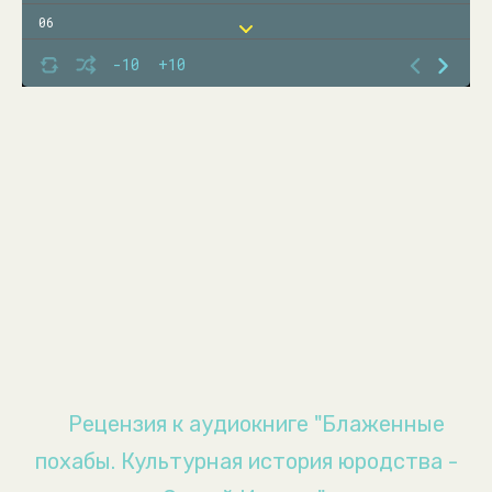
06
07
-10
+10
08
09
10
11
12
13
14
15
16
Рецензия к аудиокниге "Блаженные
похабы. Культурная история юродства -