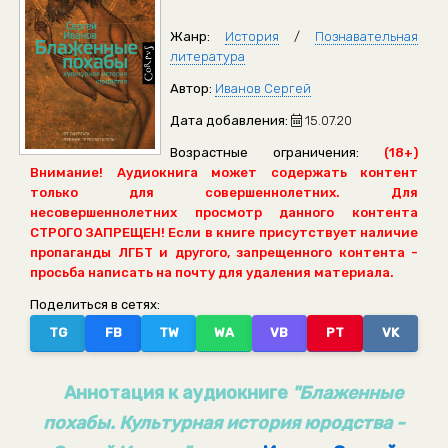
Жанр:
История
/
Познавательная
литература
Автор:
Иванов Сергей
Дата добавления:
15.07.20
Возрастные ограничения:
(18+)
Внимание! Аудиокнига может содержать контент
только для совершеннолетних. Для
несовершеннолетних просмотр данного контента
СТРОГО ЗАПРЕЩЕН! Если в книге присутствует наличие
пропаганды ЛГБТ и другого, запрещенного контента -
просьба написать на почту для удаления материала.
Поделиться в сетях:
TG
FB
TW
WA
VB
PT
VK
Аннотация к аудиокниге
"Блаженные
похабы. Культурная история юродства -