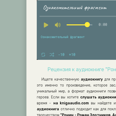
Ознакомительный фрагмент
0:00
Ознакомительный фрагмент
-10
+10
Рецензия к аудиокниге "Ро
Ищете качественную
аудиокнигу
для п
это именно то произведение, которое за
уникальный мир, а формат аудиокниги поз
героев. Если вы хотите
слушать аудиокни
время -
на knigaaudio.com
вы найдете им
аудиокнига
отлично подходит как для покло
творчеством
"Ронин - Роман Злотников, 