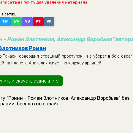
написать на почту для удаления материала.
 в сетях:
TW
WA
VB
PT
VK
н - Роман Злотников, Александр Воробьев"
автор
Злотников Роман
о Такаси, совершил страшный проступок - не уберег в бою своег
дей на планете Анатолия живет по кодексу древней
упить и скачать аудиокнигу
гу "Ронин - Роман Злотников, Александр Воробьев" без
рации, бесплатно онлайн