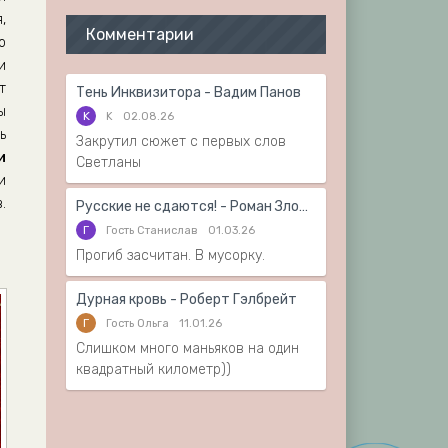
,
Комментарии
о
и
т
Тень Инквизитора - Вадим Панов
ы
K
K
02.08.26
ь
Закрутил сюжет с первых слов
и
Светланы
и
.
Русские не сдаются! - Роман Злотников
Г
Гость Станислав
01.03.26
Прогиб засчитан. В мусорку.
Дурная кровь - Роберт Гэлбрейт
Г
Гость Ольга
11.01.26
Слишком много маньяков на один
квадратный километр))