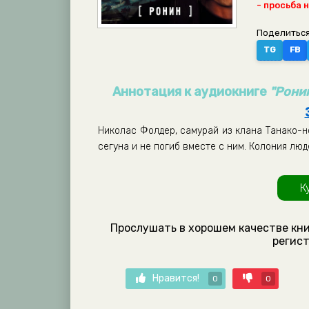
- просьба 
Поделиться
TG
FB
Аннотация к аудиокниге
"Рони
Николас Фолдер, самурай из клана Танако-н
сегуна и не погиб вместе с ним. Колония лю
К
Прослушать в хорошем качестве кни
регист
Нравится!
0
0