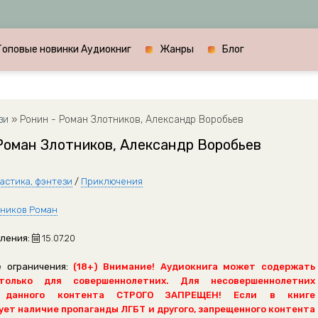
Топовые новинки Аудиокниг
Жанры
Блог
зи
» Ронин - Роман Злотников, Александр Воробьев
Роман Злотников, Александр Воробьев
астика, фэнтези
/
Приключения
ников Роман
ления:
15.07.20
 ограничения:
(18+) Внимание! Аудиокнига может содержать
только для совершеннолетних. Для несовершеннолетних
 данного контента СТРОГО ЗАПРЕЩЕН! Если в книге
ет наличие пропаганды ЛГБТ и другого, запрещенного контента