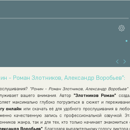
нин - Роман Злотников, Александр Воробьев":
рослушивания?
"Ронин - Роман Злотников, Александр Воробьев"
служивает вашего внимания. Автор
"Злотников Роман"
созда
воляет максимально глубоко погрузиться в сюжет и переживани
гу онлайн
или скачать её для удобного прослушивания в любо
енно качественную запись с профессиональной озвучкой. Эт
нников жанра, так и для тех, кто только начинает знакомиться 
Александр Воробьев"
. Благодаря выразительному голосу диктора 