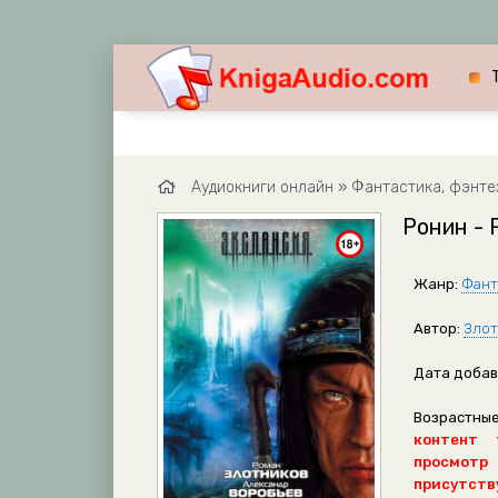
Аудиокниги онлайн
»
Фантастика, фэнте
Ронин - 
Жанр:
Фант
Автор:
Злот
Дата добав
Возрастные
контент 
просмотр
присутству