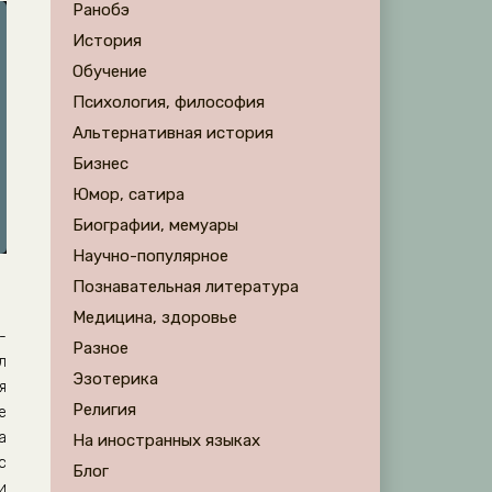
Ранобэ
История
Обучение
Психология, философия
Альтернативная история
Бизнес
Юмор, сатира
Биографии, мемуары
Научно-популярное
Познавательная литература
Медицина, здоровье
-
Разное
л
Эзотерика
я
Религия
е
а
На иностранных языках
с
Блог
и